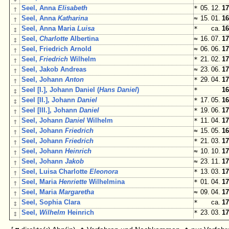
↑
Seel, Anna
Elisabeth
*
05. 12.
17
↑
Seel, Anna
Katharina
≈
15. 01.
16
↕
Seel, Anna Maria
Luisa
*
ca.
16
↕
Seel,
Charlotte
Albertina
≈
16. 07.
17
↑
Seel, Friedrich Arnold
≈
06. 06.
17
↑
Seel,
Friedrich
Wilhelm
*
21. 02.
17
↑
Seel, Jakob Andreas
≈
23. 06.
17
↑
Seel, Johann
Anton
*
29. 04.
17
↕
Seel [I.], Johann Daniel (
Hans Daniel
)
*
16
↕
Seel [II.], Johann
Daniel
*
17. 05.
16
↑
Seel [III.], Johann
Daniel
*
19. 06.
17
↑
Seel, Johann
Daniel
Wilhelm
*
11. 04.
17
↑
Seel, Johann
Friedrich
≈
15. 05.
16
↑
Seel, Johann
Friedrich
*
21. 03.
17
↑
Seel, Johann
Heinrich
≈
10. 10.
17
↑
Seel, Johann
Jakob
≈
23. 11.
17
↑
Seel, Luisa Charlotte
Eleonora
*
13. 03.
17
↑
Seel, Maria
Henriette
Wilhelmina
*
01. 04.
17
↑
Seel, Maria
Margaretha
≈
09. 04.
17
↕
Seel, Sophia Clara
*
ca.
17
↕
Seel,
Wilhelm
Heinrich
*
23. 03.
17