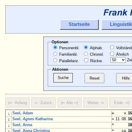
Startseite
Linguistik
Optionen
Personenbl.
Alphab.
Vollständ
Familienbl.
Chronol.
Ähnlich
Zei
Parallelanz.
Rückw.
Aktionen
↓
Seel, Adam
∞
v.
16
↕
Seel,
Agnes
Katharina
≈
11. 08.
16
↓
Seel, Anna
*
18
↕
Seel, Anna
Christina
*
ca.
16