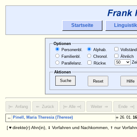
Startseite
Linguistik
Optionen
Personenbl.
Alphab.
Vollständ
Familienbl.
Chronol.
Ähnlich
Zei
Parallelanz.
Rückw.
Aktionen
↔
Pinell, Maria Theresia (
Therese
)
∞
26. 01.
16
↕
↑
[
direkte(r) Ahn(in),
Vorfahren und Nachkommen,
nur Vorfahr
♥