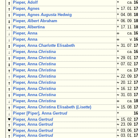
↕
Pieper, Adolf
*
ca.
16
↑
Pieper, Agnes
≈
17. 01.
17
↑
Pieper, Agnes
Augusta
Hedwig
*
04. 08.
18
↕
Pieper,
Albert
Abraham
*
06. 09.
18
↑
Pieper, Albertina
*
17. 11.
18
↓
Pieper, Anna
∞
ca.
16
↓
Pieper, Anna
∞
v.
16
↕
Pieper, Anna
Charlotte
Elisabeth
≈
31. 07.
17
↓
Pieper, Anna
Christina
*
ca.
16
↑
Pieper, Anna
Christina
≈
29. 01.
17
↕
Pieper, Anna
Christina
*
07. 02.
17
↑
Pieper, Anna
Christina
*
ca.
17
↑
Pieper, Anna
Christina
≈
22. 09.
17
↑
Pieper, Anna
Christina
≈
20. 12.
17
↑
Pieper, Anna
Christina
≈
16. 12.
17
↑
Pieper, Anna
Christina
≈
31. 03.
17
↓
Pieper, Anna
Christina
∞
ca.
18
↑
Pieper, Anna Christina Elisabeth (
Lisette
)
≈
15. 08.
17
↓
Pieper [Piper], Anna
Gertrud
*
16
♥
Pieper, Anna
Gertrud
≈
15. 02.
17
↑
Pieper, Anna
Gertrud
≈
23. 09.
17
♥
Pieper, Anna
Gertrud
*
03. 06.
17
↑
Pieper, Anna
Gertrud
≈
03. 01.
17