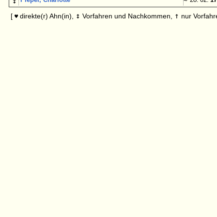
↕
↕
↑
[
direkte(r) Ahn(in),
Vorfahren und Nachkommen,
nur Vorfahr
♥