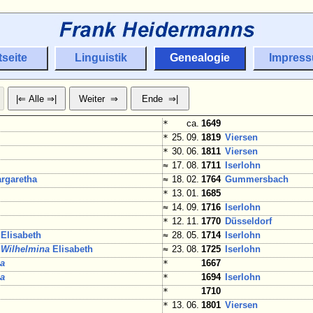
tseite
Linguistik
Genealogie
Impres
*
ca.
1649
*
25. 09.
1819
Viersen
*
30. 06.
1811
Viersen
≈
17. 08.
1711
Iserlohn
rgaretha
≈
18. 02.
1764
Gummersbach
*
13. 01.
1685
≈
14. 09.
1716
Iserlohn
*
12. 11.
1770
Düsseldorf
Elisabeth
≈
28. 05.
1714
Iserlohn
a
Wilhelmina
Elisabeth
≈
23. 08.
1725
Iserlohn
ha
*
1667
ha
*
1694
Iserlohn
*
1710
*
13. 06.
1801
Viersen