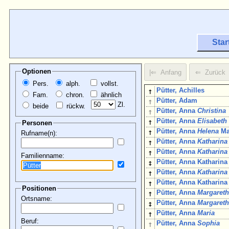
Star
Optionen
Pers.
alph.
vollst.
↑
Pütter, Achilles
Fam.
chron.
ähnlich
↑
Pütter, Adam
Zl.
beide
rückw.
↑
Pütter, Anna
Christina
↑
Pütter, Anna
Elisabeth
Personen
↑
Pütter, Anna
Helena
Ma
Rufname(n):
↑
Pütter, Anna
Katharina
↑
Pütter, Anna
Katharina
Familienname:
↕
Pütter, Anna Katharina
↑
Pütter, Anna
Katharina
↑
Pütter, Anna Katharin
Positionen
↑
Pütter, Anna
Margaret
Ortsname:
↕
Pütter, Anna
Margaret
↑
Pütter, Anna
Maria
Beruf:
↑
Pütter, Anna
Sophia