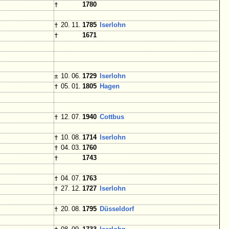
†
1780
†
20. 11.
1785
Iserlohn
†
1671
±
10. 06.
1729
Iserlohn
†
05. 01.
1805
Hagen
†
12. 07.
1940
Cottbus
†
10. 08.
1714
Iserlohn
†
04. 03.
1760
†
1743
†
04. 07.
1763
†
27. 12.
1727
Iserlohn
†
20. 08.
1795
Düsseldorf