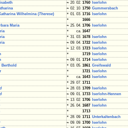
isabeth
≈
20. 02.
1760
Iserlohn
tharina
≈
02. 10.
1750
Gummersbach
Katharina Wilhelmina (
Therese
)
*
01. 03.
1716
Iserlohn
*
1666
bara Maria
≈
25. 04.
1706
Iserlohn
ria
*
ca.
1647
ria
*
31. 03.
1678
Iserlohn
ria
≈
09. 04.
1722
Iserlohn
h
≈
12. 03.
1723
Iserlohn
h
*
1719
Iserlohn
n
≈
09. 01.
1714
Iserlohn
 Berthold
*
03. 05.
1861
Greifswald
r
*
1721
Iserlohn
*
ca.
1643
Iserlohn
*
29. 07.
1711
d
≈
28. 03.
1709
Iserlohn
d
≈
09. 01.
1733
Iserlohn
-
Hennen
h
≈
13. 02.
1706
Iserlohn
h
*
26. 04.
1687
Iserlohn
h
*
1713
*
28. 09.
1711
Unterkaltenbach
r
≈
09. 09.
1700
Iserlohn