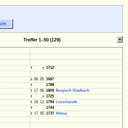
sum
Treffer 1–50 (129)
†
v.
1712
±
06. 05.
1687
†
1788
†
17. 06.
1809
Bergisch Gladbach
†
v.
1725
†
19. 12.
1794
Leuscherath
†
1744
†
17. 05.
1737
Altena