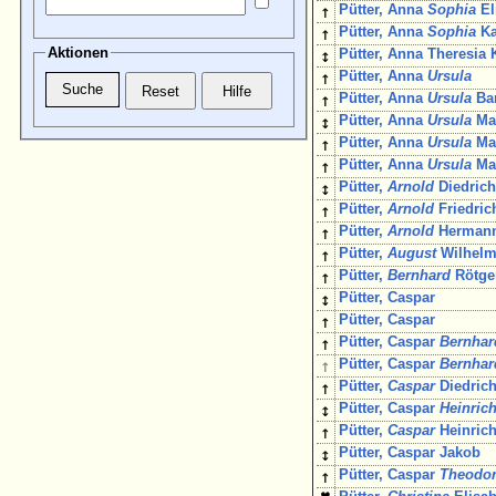
↑
Pütter, Anna
Sophia
El
↑
Pütter, Anna
Sophia
Ka
Aktionen
↕
Pütter, Anna Theresia 
↑
Pütter, Anna
Ursula
↑
Pütter, Anna
Ursula
Bar
↕
Pütter, Anna
Ursula
Ma
↑
Pütter, Anna
Ursula
Ma
↑
Pütter, Anna
Ursula
Ma
↕
Pütter,
Arnold
Diedric
↑
Pütter,
Arnold
Friedric
↑
Pütter,
Arnold
Herman
↑
Pütter,
August
Wilhelm
↑
Pütter,
Bernhard
Rötge
↕
Pütter, Caspar
↑
Pütter, Caspar
↑
Pütter, Caspar
Bernhar
↑
Pütter, Caspar
Bernhar
↑
Pütter,
Caspar
Diedric
↕
Pütter, Caspar
Heinric
↑
Pütter,
Caspar
Heinric
↕
Pütter, Caspar Jakob
↑
Pütter, Caspar
Theodo