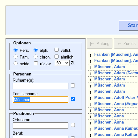
Star
Optionen
Pers.
alph.
vollst.
↕
Franken [Müschen], A
Fam.
chron.
ähnlich
↑
Franken [Müschen], A
Zl.
beide
rückw.
↑
Müschen, Adam
↕
Müschen, Adam (
Dae
Personen
↕
Müschen, Adam
Rufname(n):
↑
Müschen, Adam
↕
Müschen, Adam
Familienname:
↑
Müschen, Adolf Peter 
↕
Müschen, Anna (
Enge
↑
Müschen, Anna
Positionen
↑
Müschen, Anna
Ortsname:
↑
Müschen, Anna
↑
Müschen, Anna
Kathar
Beruf:
↕
Müschen, Anna Kathari