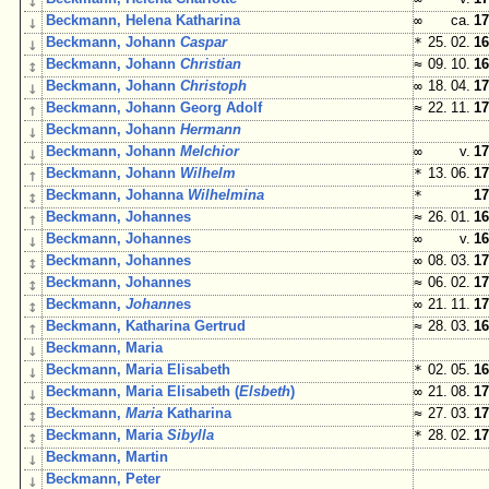
↓
↓
Beckmann, Helena Katharina
∞
ca.
17
↓
Beckmann, Johann
Caspar
*
25. 02.
16
↕
Beckmann, Johann
Christian
≈
09. 10.
16
↓
Beckmann, Johann
Christoph
∞
18. 04.
17
↑
Beckmann, Johann Georg Adolf
≈
22. 11.
17
↓
Beckmann, Johann
Hermann
↓
Beckmann, Johann
Melchior
∞
v.
17
↑
Beckmann, Johann
Wilhelm
*
13. 06.
17
↕
Beckmann, Johanna
Wilhelmina
*
17
↑
Beckmann, Johannes
≈
26. 01.
16
↓
Beckmann, Johannes
∞
v.
16
↕
Beckmann, Johannes
∞
08. 03.
17
↕
Beckmann, Johannes
≈
06. 02.
17
↕
Beckmann,
Johann
es
∞
21. 11.
17
↑
Beckmann, Katharina Gertrud
≈
28. 03.
16
↓
Beckmann, Maria
↓
Beckmann, Maria Elisabeth
*
02. 05.
16
↓
Beckmann, Maria Elisabeth (
Elsbeth
)
∞
21. 08.
17
↕
Beckmann,
Maria
Katharina
≈
27. 03.
17
↕
Beckmann, Maria
Sibylla
*
28. 02.
17
↓
Beckmann, Martin
↓
Beckmann, Peter