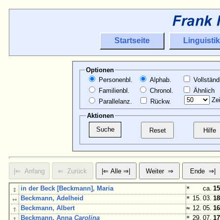
Startseite
Linguistik
Optionen
Personenbl.
Alphab.
Vollständ
Familienbl.
Chronol.
Ähnlich
Zei
Parallelanz.
Rückw.
Aktionen
↕
in der Beck [Beckmann], Maria
*
ca.
15
↔
Beckmann, Adelheid
*
15. 03.
18
↑
Beckmann, Albert
≈
12. 05.
16
↕
Beckmann, Anna
Carolina
*
29. 07.
17