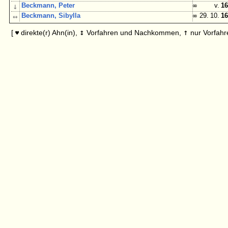
↓
Beckmann, Peter
∞
v.
16
↔
Beckmann, Sibylla
∞
29. 10.
16
↕
↑
[
direkte(r) Ahn(in),
Vorfahren und Nachkommen,
nur Vorfahr
♥