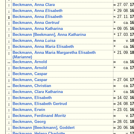
↑
Beckmann, Anna
Clara
∞
27. 07.
17
↓
Beckmann, Anna
Elisabeth
*
29. 08.
16
↕
Beckmann, Anna
Elisabeth
≈
27. 11.
17
↕
Beckmann, Anna
Gertrud
*
ca.
16
↑
Beckmann, Anna Katharina
≈
09. 05.
16
↕
Beckmann [Beekmann], Anna
Katharina
*
17. 03.
17
↓
Beckmann, Anna
Luisa
∞
v.
18
↕
Beckmann, Anna
Maria
Elisabeth
*
ca.
16
↕
Beckmann, Anna Maria Margaretha Elisabeth
*
21. 09.
18
(
Marianne
)
↔
Beckmann, Arnold
∞
ca.
16
↑
Beckmann, Arnold
*
ca.
17
↓
Beckmann, Caspar
↕
Beckmann, Caspar
≈
27. 04.
17
↔
Beckmann, Christian
∞
ca.
17
↓
Beckmann,
Clara
Katharina
*
ca.
16
↑
Beckmann, Elisabeth
∞
14. 02.
16
↕
Beckmann, Elisabeth Gertrud
∞
24. 08.
17
↑
Beckmann, Erwin
≈
23. 01.
16
↓
Beckmann, Ferdinand
Moritz
∞
v.
17
↓
Beckmann, Georg
∞
28. 01.
18
↓
Beckmann [Beeckmann], Goddert
∞
20. 06.
16
Beckmann, Helena Charlotte
∞
v.
17