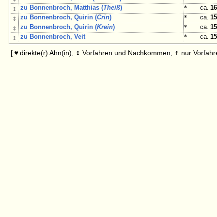
↕
zu Bonnenbroch, Matthias (
Theiß
)
*
ca.
16
↕
zu Bonnenbroch, Quirin (
Crin
)
*
ca.
15
↕
zu Bonnenbroch, Quirin (
Krein
)
*
ca.
15
↕
zu Bonnenbroch, Veit
*
ca.
15
↕
↑
[
direkte(r) Ahn(in),
Vorfahren und Nachkommen,
nur Vorfahr
♥