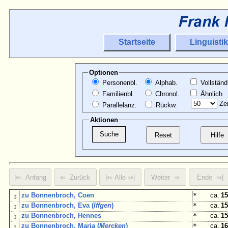
Startseite
Linguistik
Optionen
Personenbl.
Alphab.
Vollständ
Familienbl.
Chronol.
Ähnlich
Zei
Parallelanz.
Rückw.
Aktionen
↕
zu Bonnenbroch, Coen
*
ca.
15
↕
zu Bonnenbroch, Eva (
Iffgen
)
*
ca.
15
↕
zu Bonnenbroch, Hennes
*
ca.
15
↕
zu Bonnenbroch, Maria (
Mercken
)
*
ca.
16