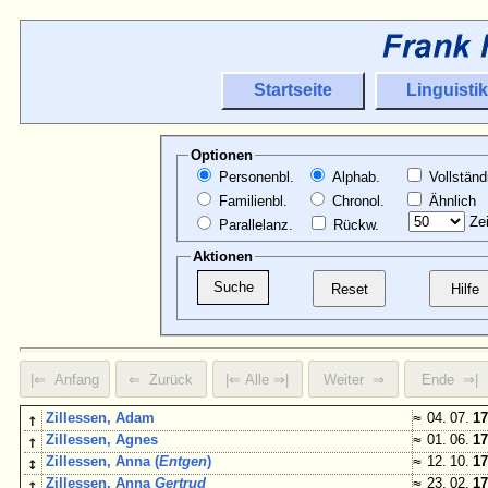
Startseite
Linguistik
Optionen
Personenbl.
Alphab.
Vollständ
Familienbl.
Chronol.
Ähnlich
Zei
Parallelanz.
Rückw.
Aktionen
↑
Zillessen, Adam
≈
04. 07.
17
↑
Zillessen, Agnes
≈
01. 06.
17
↕
Zillessen, Anna (
Entgen
)
≈
12. 10.
17
↑
Zillessen, Anna
Gertrud
≈
23. 02.
17