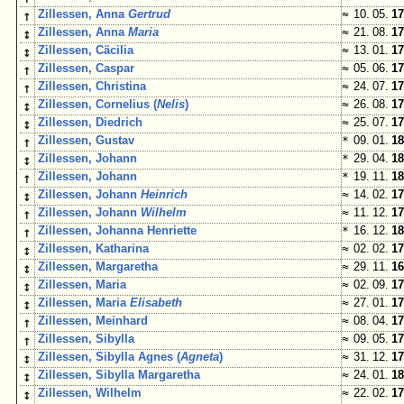
↑
Zillessen, Anna
Gertrud
≈
10. 05.
17
↕
Zillessen, Anna
Maria
≈
21. 08.
17
↕
Zillessen, Cäcilia
≈
13. 01.
17
↑
Zillessen, Caspar
≈
05. 06.
17
↑
Zillessen, Christina
≈
24. 07.
17
↕
Zillessen, Cornelius (
Nelis
)
≈
26. 08.
17
↕
Zillessen, Diedrich
≈
25. 07.
17
↑
Zillessen, Gustav
*
09. 01.
18
↕
Zillessen, Johann
*
29. 04.
18
↑
Zillessen, Johann
*
19. 11.
18
↕
Zillessen, Johann
Heinrich
≈
14. 02.
17
↑
Zillessen, Johann
Wilhelm
≈
11. 12.
17
↑
Zillessen, Johanna Henriette
*
16. 12.
18
↕
Zillessen, Katharina
≈
02. 02.
17
↕
Zillessen, Margaretha
≈
29. 11.
16
↕
Zillessen, Maria
≈
02. 09.
17
↕
Zillessen, Maria
Elisabeth
≈
27. 01.
17
↑
Zillessen, Meinhard
≈
08. 04.
17
↑
Zillessen, Sibylla
≈
09. 05.
17
↕
Zillessen, Sibylla Agnes (
Agneta
)
≈
31. 12.
17
↕
Zillessen, Sibylla Margaretha
≈
24. 01.
18
↕
Zillessen, Wilhelm
≈
22. 02.
17