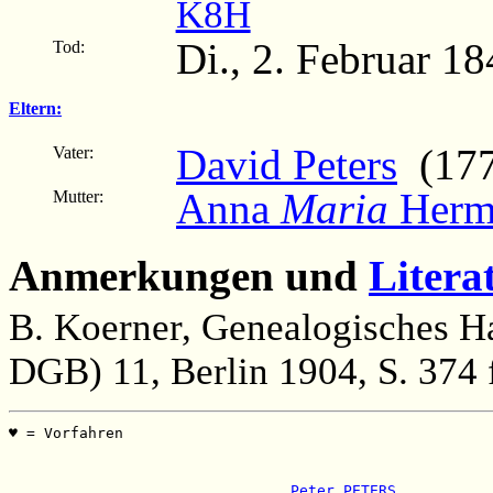
K8H
Di., 2. Februar 1
Tod:
Eltern:
David Peters
(177
Vater:
Anna
Maria
Hermi
Mutter:
Anmerkungen und
Litera
B. Koerner, Genealogisches H
DGB) 11, Berlin 1904, S. 374 f
♥ = Vorfahren                                          
                                                       
                                                       
 Peter PETERS           