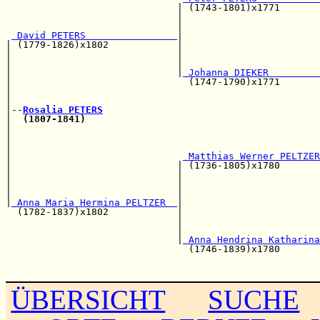
                              | (1743-1801)x1771       
                              |                        
                              |                        
 David PETERS                
|                        
| (1779-1826)x1802            |                        
|                             |                        
|                             |                        
|                             |
 Johanna DIEKER         
|                               (1747-1790)x1771       
|                                                      
|                                                      
|--
Rosalia PETERS
|  
(1807-1841)
|                                                      
|                                                      
|                                                      
|                              
 Matthias Werner PELTZER
|                             | (1736-1805)x1780       
|                             |                        
|                             |                        
|                             |                        
|
 Anna Maria Hermina PELTZER  
|                        
  (1782-1837)x1802            |                        
                              |                        
                              |                        
                              |
 Anna Hendrina Katharina
                                (1746-1839)x1780       
                                                       
ÜBERSICHT
SUCHE