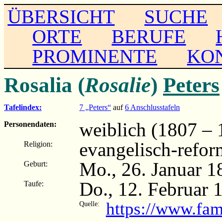
ÜBERSICHT
SUCHE
ORTE
BERUFE
PROMINENTE
KO
Rosalia (
Rosalie
)
Peters
Tafelindex:
7 „Peters“
auf
6 Anschlusstafeln
weiblich (1807 – 
Personendaten:
evangelisch-refor
Religion:
Mo., 26. Januar 1
Geburt:
Do., 12. Februar 
Taufe:
https://www.fam
Quelle: