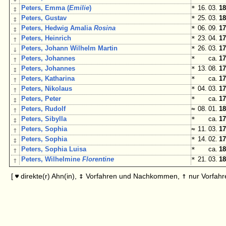
↕
Peters, Emma (
Emilie
)
*
16. 03.
18
↕
Peters, Gustav
*
25. 03.
18
↕
Peters, Hedwig Amalia
Rosina
*
06. 09.
17
↑
Peters, Heinrich
*
23. 04.
17
↓
Peters, Johann Wilhelm Martin
*
26. 03.
17
↑
Peters, Johannes
*
ca.
17
↕
Peters, Johannes
*
13. 08.
17
↑
Peters, Katharina
*
ca.
17
↑
Peters, Nikolaus
*
04. 03.
17
↕
Peters, Peter
*
ca.
17
↑
Peters, Rudolf
≈
08. 01.
18
↕
Peters, Sibylla
*
ca.
17
↑
Peters, Sophia
≈
11. 03.
17
↕
Peters, Sophia
*
14. 02.
17
↑
Peters, Sophia Luisa
*
ca.
18
↑
Peters, Wilhelmine
Florentine
*
21. 03.
18
↕
↑
[
direkte(r) Ahn(in),
Vorfahren und Nachkommen,
nur Vorfahr
♥