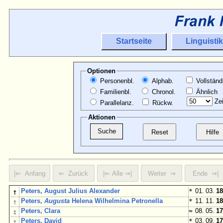
Startseite
Linguistik
Optionen
Personenbl.
Alphab.
Vollständ
Familienbl.
Chronol.
Ähnlich
Zei
Parallelanz.
Rückw.
Aktionen
↑
Peters, August Julius Alexander
*
01. 03.
18
↑
Peters,
Augusta
Helena Wilhelmina Petronella
*
11. 11.
18
↕
Peters, Clara
≈
08. 05.
17
↕
Peters, David
*
03. 09.
17