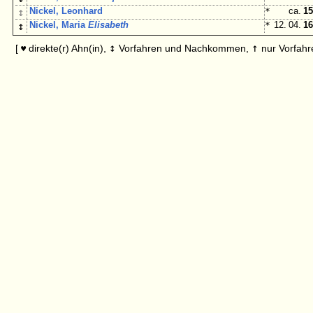
↕
Nickel, Leonhard
*
ca.
15
↕
Nickel, Maria
Elisabeth
*
12. 04.
16
↕
↑
[
direkte(r) Ahn(in),
Vorfahren und Nachkommen,
nur Vorfahr
♥