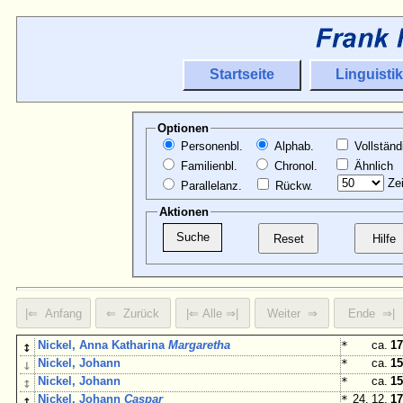
Startseite
Linguistik
Optionen
Personenbl.
Alphab.
Vollständ
Familienbl.
Chronol.
Ähnlich
Zei
Parallelanz.
Rückw.
Aktionen
↕
Nickel, Anna Katharina
Margaretha
*
ca.
17
↓
Nickel, Johann
*
ca.
15
↕
Nickel, Johann
*
ca.
15
↕
Nickel, Johann
Caspar
*
24. 12.
17