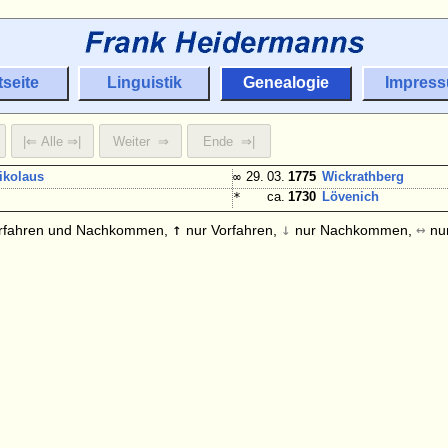
tseite
Linguistik
Genealogie
Impres
ikolaus
∞
29. 03.
1775
Wickrathberg
*
ca.
1730
Lövenich
↑
↓
↔
rfahren und Nachkommen,
nur Vorfahren,
nur Nachkommen,
nur