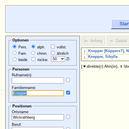
Star
Optionen
Pers.
alph.
vollst.
↑
Knepper [Küppers?], N
Fam.
chron.
ähnlich
↓
Knepper, Sibylla
Zl.
beide
rückw.
↕
[
direkte(r) Ahn(in),
Vo
♥
Personen
Rufname(n):
Familienname:
Positionen
Ortsname:
Beruf: