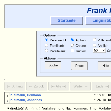
Startseite
Linguistik
Optionen
Personenbl.
Alphab.
Vollständ
Familienbl.
Chronol.
Ähnlich
Zei
Parallelanz.
Rückw.
Aktionen
↑
Kielmann, Hermann
*
18. 01.
18
↕
Kielmann, Johannes
*
24. 10.
18
↕
↑
[
direkte(r) Ahn(in),
Vorfahren und Nachkommen,
nur Vorfahr
♥