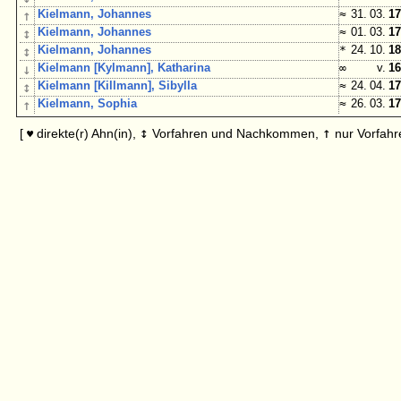
↑
Kielmann, Johannes
≈
31. 03.
17
↕
Kielmann, Johannes
≈
01. 03.
17
↕
Kielmann, Johannes
*
24. 10.
18
↓
Kielmann [Kylmann], Katharina
∞
v.
16
↕
Kielmann [Killmann], Sibylla
≈
24. 04.
17
↑
Kielmann, Sophia
≈
26. 03.
17
↕
↑
[
direkte(r) Ahn(in),
Vorfahren und Nachkommen,
nur Vorfahr
♥