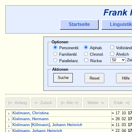
Startseite
Linguistik
Optionen
Personenbl.
Alphab.
Vollständ
Familienbl.
Chronol.
Ähnlich
Zei
Parallelanz.
Rückw.
Aktionen
↑
Kielmann, Christina
≈
17. 10.
17
↑
Kielmann, Hermann
≈
28. 02.
17
↓
Kielmann [Killmann], Johann
Heinrich
∞
11. 03.
17
↕
Kielmann, Johann
Heinrich
*
22. 04.
17