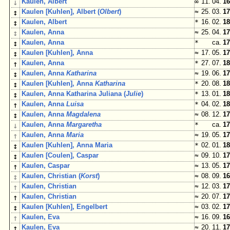
↓
Kaulen, Albert
∞
11. 04.
16
↕
Kaulen [Kuhlen], Albert (
Olbert
)
≈
25. 03.
17
↕
Kaulen, Albert
*
16. 02.
18
↕
Kaulen, Anna
≈
25. 04.
17
↕
Kaulen, Anna
*
ca.
17
↕
Kaulen [Kuhlen], Anna
≈
17. 05.
17
↑
Kaulen, Anna
*
27. 07.
18
↕
Kaulen, Anna
Katharina
≈
19. 06.
17
↕
Kaulen [Kuhlen], Anna
Katharina
*
20. 08.
18
↕
Kaulen, Anna Katharina Juliana (
Julie
)
*
13. 01.
18
↑
Kaulen, Anna
Luisa
*
04. 02.
18
↕
Kaulen, Anna
Magdalena
≈
08. 12.
17
↓
Kaulen, Anna
Margaretha
*
ca.
17
↑
Kaulen, Anna
Maria
≈
19. 05.
17
↕
Kaulen [Kuhlen], Anna Maria
*
02. 01.
18
↕
Kaulen [Coulen], Caspar
≈
09. 10.
17
↑
Kaulen, Caspar
≈
13. 05.
17
↕
Kaulen, Christian (
Korst
)
≈
08. 09.
16
↑
Kaulen, Christian
≈
12. 03.
17
↑
Kaulen, Christian
≈
20. 07.
17
↕
Kaulen [Kuhlen], Engelbert
≈
03. 02.
17
↑
Kaulen, Eva
≈
16. 09.
16
↑
Kaulen, Eva
≈
20. 11.
17