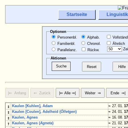
Startseite
Linguistik
Optionen
Personenbl.
Alphab.
Vollständ
Familienbl.
Chronol.
Ähnlich
Zei
Parallelanz.
Rückw.
Aktionen
↕
Kaulen [Kuhlen], Adam
≈
27. 01.
17
↕
Kaulen [Coulen], Adelheid (
Ölletgen
)
≈
24. 01.
17
↕
Kaulen, Agnes
≈
16. 08.
17
↑
Kaulen, Agnes (
Agneta
)
≈
21. 02.
17