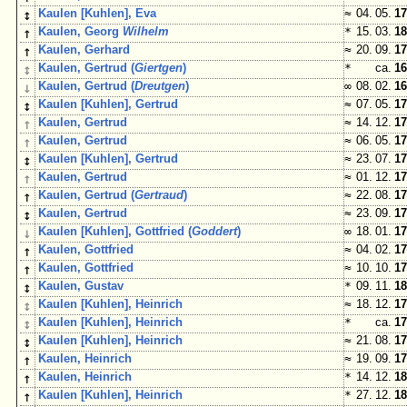
↕
Kaulen [Kuhlen], Eva
≈
04. 05.
17
↑
Kaulen, Georg
Wilhelm
*
15. 03.
18
↑
Kaulen, Gerhard
≈
20. 09.
17
↕
Kaulen, Gertrud (
Giertgen
)
*
ca.
16
↓
Kaulen, Gertrud (
Dreutgen
)
∞
08. 02.
16
↕
Kaulen [Kuhlen], Gertrud
≈
07. 05.
17
↑
Kaulen, Gertrud
≈
14. 12.
17
↑
Kaulen, Gertrud
≈
06. 05.
17
↕
Kaulen [Kuhlen], Gertrud
≈
23. 07.
17
↑
Kaulen, Gertrud
≈
01. 12.
17
↑
Kaulen, Gertrud (
Gertraud
)
≈
22. 08.
17
↕
Kaulen, Gertrud
≈
23. 09.
17
↓
Kaulen [Kuhlen], Gottfried (
Goddert
)
∞
18. 01.
17
↑
Kaulen, Gottfried
≈
04. 02.
17
↑
Kaulen, Gottfried
≈
10. 10.
17
↕
Kaulen, Gustav
*
09. 11.
18
↕
Kaulen [Kuhlen], Heinrich
≈
18. 12.
17
↕
Kaulen [Kuhlen], Heinrich
*
ca.
17
↕
Kaulen [Kuhlen], Heinrich
≈
21. 08.
17
↑
Kaulen, Heinrich
≈
19. 09.
17
↑
Kaulen, Heinrich
*
14. 12.
18
↑
Kaulen [Kuhlen], Heinrich
*
27. 12.
18