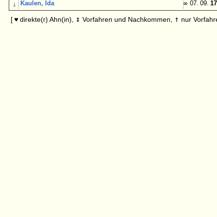
↓
Kaulen, Ida
∞
07. 09.
17
↕
↑
[
direkte(r) Ahn(in),
Vorfahren und Nachkommen,
nur Vorfahr
♥