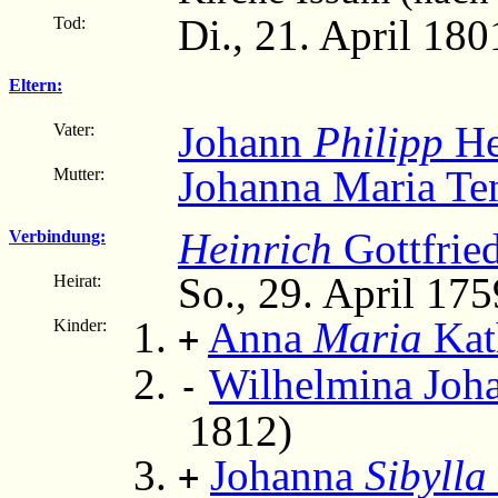
Di., 21. April 18
Tod:
Eltern:
Johann
Philipp
He
Vater:
Johanna Maria Te
Mutter:
Heinrich
Gottfrie
Verbindung:
So., 29. April 175
Heirat:
Anna
Maria
Kat
Kinder:
+
Wilhelmina Joh
-
1812)
Johanna
Sibylla
+