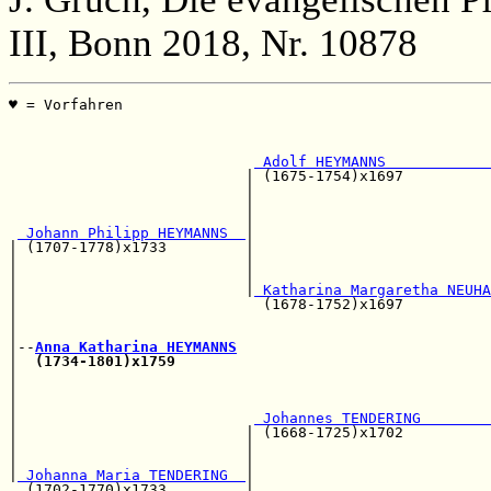
III, Bonn 2018, Nr. 10878
♥ = Vorfahren                                          
                                                       
                                                       
 Adolf HEYMANNS            
                           | (1675-1754)x1697          
                           |                           
                           |                           
                           |                           
 Johann Philipp HEYMANNS  
|                           
| (1707-1778)x1733         |                           
|                          |                           
|                          |                           
|                          |
 Katharina Margaretha NEUHA
|                            (1678-1752)x1697          
|                                                      
|                                                      
|--
Anna Katharina HEYMANNS
|  
(1734-1801)x1759
                                    
|                                                      
|                                                      
|                                                      
|                           
 Johannes TENDERING        
|                          | (1668-1725)x1702          
|                          |                           
|                          |                           
|
 Johanna Maria TENDERING  
|                           
  (1702-1770)x1733         |                           