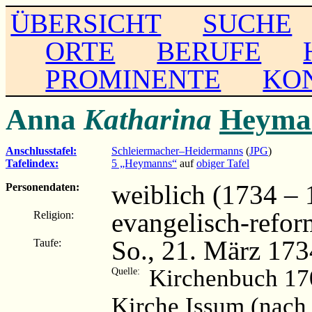
ÜBERSICHT
SUCHE
ORTE
BERUFE
PROMINENTE
KO
Anna
Katharina
Heyma
Anschlusstafel:
Schleiermacher–Heidermanns
(
JPG
)
Tafelindex:
5 „Heymanns“
auf
obiger Tafel
weiblich (1734 – 
Personendaten:
evangelisch-refor
Religion:
So., 21. März 173
Taufe:
Kirchenbuch 17
Quelle:
Kirche Issum (nach