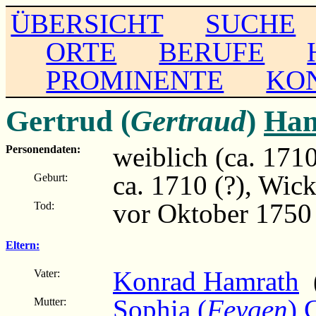
ÜBERSICHT
SUCHE
ORTE
BERUFE
PROMINENTE
KO
Gertrud (
Gertraud
)
Ham
weiblich (ca. 171
Personendaten:
ca. 1710 (?), Wic
Geburt:
vor Oktober 1750
Tod:
Eltern:
Konrad Hamrath
(
Vater:
Sophia (
Feygen
) 
Mutter: