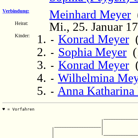
Meinhard Meyer
(
Verbindung:
Mi., 25. Januar 1
Heirat:
Konrad Meyer
(
Kinder:
-
Sophia Meyer
(1
-
Konrad Meyer
(
-
Wilhelmina Mey
-
Anna Katharina
-
♥ = Vorfahren                                          
                                                       
                                         ______________
                                        |              
                     ___________________|              
                    |                   |              
                    |                   |______________
                    |                                  