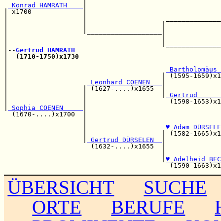
 Konrad HAMRATH    
|                                  
| x1700             |                                  
|                   |                    ______________
|                   |                   |              
|                   |___________________|              
|                                       |              
|                                       |______________
|--
Gertrud HAMRATH
|  
(1710-1750)x1730
                                    
|                                                      
|                                        
 Bartholomäus 
|                                       | (1595-1659)x1
|                    
 Leonhard COENEN   
|              
|                   | (1627-....)x1655  |              
|                   |                   |
 Gertrud      
|                   |                     (1598-1653)x1
|
 Sophia COENEN     
|

  (1670-....)x1700  |                                  
                    |                                  
                    |                    
♥ Adam DÜRSELE
                    |                   | (1582-1665)x1
                    |
 Gertrud DÜRSELEN  
|

                      (1632-....)x1655  |              
                                        |              
                                        |
♥ Adelheid BEC
ÜBERSICHT
SUCHE
ORTE
BERUFE