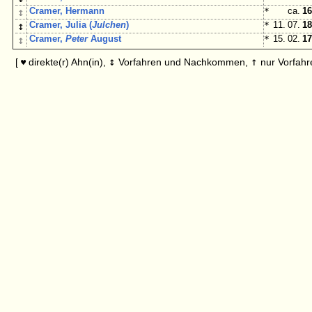
↕
Cramer, Hermann
*
ca.
16
↕
Cramer, Julia (
Julchen
)
*
11. 07.
18
↕
Cramer,
Peter
August
*
15. 02.
17
↕
↑
[
direkte(r) Ahn(in),
Vorfahren und Nachkommen,
nur Vorfahr
♥