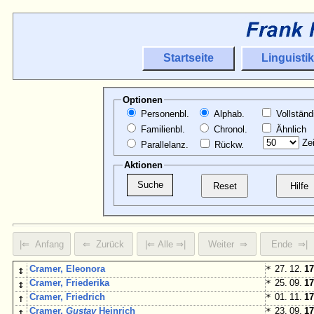
Startseite
Linguistik
Optionen
Personenbl.
Alphab.
Vollständ
Familienbl.
Chronol.
Ähnlich
Zei
Parallelanz.
Rückw.
Aktionen
↕
Cramer, Eleonora
*
27. 12.
17
↕
Cramer, Friederika
*
25. 09.
17
↑
Cramer, Friedrich
*
01. 11.
17
↕
Cramer,
Gustav
Heinrich
*
23. 09.
17