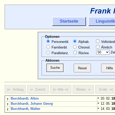
Startseite
Linguistik
Optionen
Personenbl.
Alphab.
Vollständ
Familienbl.
Chronol.
Ähnlich
Zei
Parallelanz.
Rückw.
Aktionen
↑
Burckhardt, Albin
*
20. 02.
18
↑
Burckhardt, Johann
Georg
*
12. 05.
18
↑
Burckhardt, Walter
*
14. 03.
18