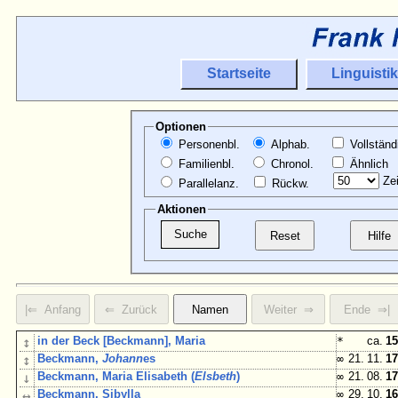
Startseite
Linguistik
Optionen
Personenbl.
Alphab.
Vollständ
Familienbl.
Chronol.
Ähnlich
Zei
Parallelanz.
Rückw.
Aktionen
↕
in der Beck [Beckmann], Maria
*
ca.
15
↕
Beckmann,
Johann
es
∞
21. 11.
17
↓
Beckmann, Maria Elisabeth (
Elsbeth
)
∞
21. 08.
17
↔
Beckmann, Sibylla
∞
29. 10.
16