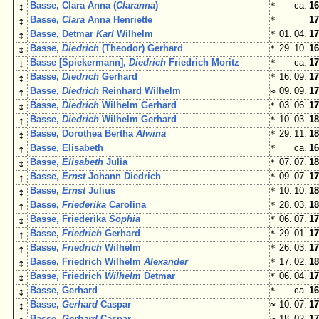
↕
Basse, Clara Anna (
Claranna
)
*
ca.
16
↕
Basse,
Clara
Anna Henriette
*
17
↕
Basse, Detmar
Karl
Wilhelm
*
01. 04.
17
↕
Basse,
Diedrich
(Theodor) Gerhard
*
29. 10.
16
↓
Basse [Spiekermann],
Diedrich
Friedrich Moritz
*
ca.
17
↕
Basse,
Diedrich
Gerhard
*
16. 09.
17
↑
Basse,
Diedrich
Reinhard Wilhelm
≈
09. 09.
17
↕
Basse,
Diedrich
Wilhelm Gerhard
*
03. 06.
17
↑
Basse,
Diedrich
Wilhelm Gerhard
*
10. 03.
18
↕
Basse, Dorothea Bertha
Alwina
*
29. 11.
18
↑
Basse, Elisabeth
*
ca.
16
↕
Basse,
Elisabeth
Julia
*
07. 07.
18
↑
Basse,
Ernst
Johann Diedrich
*
09. 07.
17
↕
Basse,
Ernst
Julius
*
10. 10.
18
↑
Basse,
Friederika
Carolina
*
28. 03.
18
↕
Basse, Friederika
Sophia
*
06. 07.
17
↑
Basse,
Friedrich
Gerhard
*
29. 01.
17
↑
Basse,
Friedrich
Wilhelm
*
26. 03.
17
↕
Basse, Friedrich Wilhelm
Alexander
*
17. 02.
18
↕
Basse, Friedrich
Wilhelm
Detmar
*
06. 04.
17
↕
Basse, Gerhard
*
ca.
16
↕
Basse,
Gerhard
Caspar
≈
10. 07.
17
Basse,
Gerhard
Caspar
≈
18. 02.
17