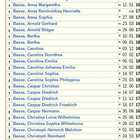
↑
Basse,
Anna
Margaretha
≈
12. 01.
16
↑
Basse,
Anna
Reinholdina Henriette
*
ca.
17
↑
Basse, Anna
Sophia
*
27. 08.
17
↑
Basse,
Arnold
Gerhard
≈
23. 03.
16
↕
Basse,
Arnold
Rötger
≈
29. 09.
17
↑
Basse, Bertha
*
10. 01.
18
↑
Basse, Bertha
*
09. 01.
18
↑
Basse, Carolina
*
03. 12.
18
↕
Basse,
Carolina
Dorothea
*
07. 02.
17
↑
Basse, Carolina
Emilia
*
05. 01.
18
↕
Basse,
Carolina
Johanna Emilia
*
24. 02.
18
↑
Basse,
Carolina
Sophia
*
14. 07.
17
↕
Basse,
Carolina
Sophia Philippina
*
23. 03.
18
↕
Basse,
Caspar
Christian
*
12. 06.
17
↑
Basse, Caspar
Diedrich
≈
14. 07.
16
↑
Basse, Caspar
Diedrich
*
11. 12.
17
↕
Basse,
Caspar
Diedrich Friedrich
*
18. 07.
17
↕
Basse,
Caspar
Hermann
≈
30. 09.
16
↕
Basse,
Christina
Luisa Wilhelmina
≈
25. 06.
17
↕
Basse, Christina
Sophia
Wilhelmina
*
20. 02.
17
↕
Basse, Christoph
Heinrich
Melchior
*
01. 03.
16
↕
Basse,
Christoph
Reinhard
*
24. 10.
17