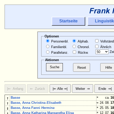
Startseite
Linguistik
Optionen
Personenbl.
Alphab.
Vollständ
Familienbl.
Chronol.
Ähnlich
Zei
Parallelanz.
Rückw.
Aktionen
↑
Basse
*
ca.
16
↑
Basse, Anna Christina
Elisabeth
≈
24. 08.
17
↕
Basse, Anna Fanni
Hermina
*
25. 05.
18
↑
Basse,
Anna
Katharina Margaretha Elisa
*
12. 07.
16