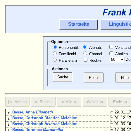
Startseite
Linguistik
Optionen
Personenbl.
Alphab.
Vollständ
Familienbl.
Chronol.
Ähnlich
Zei
Parallelanz.
Rückw.
Aktionen
↑
Basse, Anna
Elisabeth
*
29. 01.
17
↕
Basse,
Christoph
Diedrich Melchior
*
01. 12.
17
↕
Basse, Christoph
Heinrich
Melchior
*
01. 03.
16
↕
Basse, Dorothea
Margaretha
≈
17. 08.
17