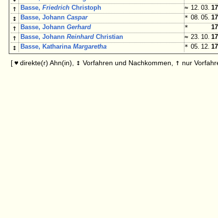
↑
Basse,
Friedrich
Christoph
≈
12. 03.
17
↕
Basse, Johann
Caspar
*
08. 05.
17
↑
Basse, Johann
Gerhard
*
17
↑
Basse, Johann
Reinhard
Christian
≈
23. 10.
17
↕
Basse, Katharina
Margaretha
*
05. 12.
17
↕
↑
[
direkte(r) Ahn(in),
Vorfahren und Nachkommen,
nur Vorfahr
♥