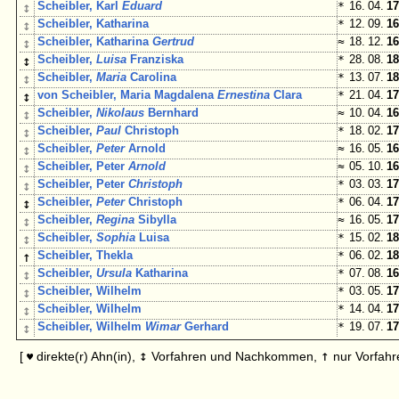
↕
Scheibler, Karl
Eduard
*
16. 04.
17
↕
Scheibler, Katharina
*
12. 09.
16
↕
Scheibler, Katharina
Gertrud
≈
18. 12.
16
↕
Scheibler,
Luisa
Franziska
*
28. 08.
18
↕
Scheibler,
Maria
Carolina
*
13. 07.
18
↕
von Scheibler, Maria Magdalena
Ernestina
Clara
*
21. 04.
17
↕
Scheibler,
Nikolaus
Bernhard
≈
10. 04.
16
↕
Scheibler,
Paul
Christoph
*
18. 02.
17
↕
Scheibler,
Peter
Arnold
≈
16. 05.
16
↕
Scheibler, Peter
Arnold
≈
05. 10.
16
↕
Scheibler, Peter
Christoph
*
03. 03.
17
↕
Scheibler,
Peter
Christoph
*
06. 04.
17
↕
Scheibler,
Regina
Sibylla
≈
16. 05.
17
↕
Scheibler,
Sophia
Luisa
*
15. 02.
18
↑
Scheibler, Thekla
*
06. 02.
18
↕
Scheibler,
Ursula
Katharina
*
07. 08.
16
↕
Scheibler, Wilhelm
*
03. 05.
17
↕
Scheibler, Wilhelm
*
14. 04.
17
↕
Scheibler, Wilhelm
Wimar
Gerhard
*
19. 07.
17
↕
↑
[
direkte(r) Ahn(in),
Vorfahren und Nachkommen,
nur Vorfahr
♥