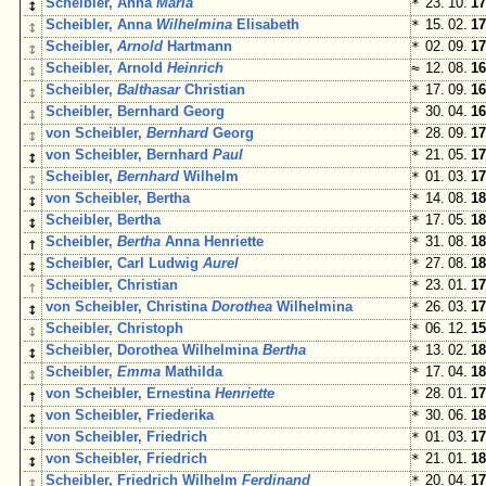
↕
Scheibler, Anna
Maria
*
23. 10.
17
↕
Scheibler, Anna
Wilhelmina
Elisabeth
*
15. 02.
17
↕
Scheibler,
Arnold
Hartmann
*
02. 09.
17
↕
Scheibler, Arnold
Heinrich
≈
12. 08.
16
↕
Scheibler,
Balthasar
Christian
*
17. 09.
16
↕
Scheibler, Bernhard Georg
*
30. 04.
16
↕
von Scheibler,
Bernhard
Georg
*
28. 09.
17
↕
von Scheibler, Bernhard
Paul
*
21. 05.
17
↕
Scheibler,
Bernhard
Wilhelm
*
01. 03.
17
↕
von Scheibler, Bertha
*
14. 08.
18
↕
Scheibler, Bertha
*
17. 05.
18
↑
Scheibler,
Bertha
Anna Henriette
*
31. 08.
18
↕
Scheibler, Carl Ludwig
Aurel
*
27. 08.
18
↑
Scheibler, Christian
*
23. 01.
17
↕
von Scheibler, Christina
Dorothea
Wilhelmina
*
26. 03.
17
↕
Scheibler, Christoph
*
06. 12.
15
↕
Scheibler, Dorothea Wilhelmina
Bertha
*
13. 02.
18
↕
Scheibler,
Emma
Mathilda
*
17. 04.
18
↑
von Scheibler, Ernestina
Henriette
*
28. 01.
17
↕
von Scheibler, Friederika
*
30. 06.
18
↕
von Scheibler, Friedrich
*
01. 03.
17
↕
von Scheibler, Friedrich
*
21. 01.
18
↕
Scheibler, Friedrich Wilhelm
Ferdinand
*
20. 04.
17