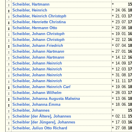
↕
Scheibler, Hartmann
*
15
↕
Scheibler, Heinrich
*
24. 06.
18
↕
Scheibler, Heinrich
Christoph
*
21. 03.
17
↕
Scheibler,
Henriette
Christina
*
23. 07.
17
↕
Scheibler,
Hermann
Otto
*
22. 08.
18
↕
Scheibler, Johann
Christoph
≈
19. 01.
16
↕
Scheibler, Johann
Christoph
*
22. 12.
16
↕
Scheibler, Johann
Friedrich
*
07. 04.
18
↕
Scheibler, Johann
Hartmann
≈
27. 01.
16
↕
Scheibler, Johann
Hartmann
*
14. 12.
16
↕
Scheibler, Johann
Heinrich
*
14. 09.
17
↕
Scheibler, Johann
Heinrich
*
12. 03.
17
↕
Scheibler, Johann
Heinrich
*
31. 08.
17
↕
Scheibler, Johann
Heinrich
*
11. 11.
17
↕
Scheibler, Johann Heinrich
Carl
*
19. 06.
18
↕
Scheibler, Johann
Wilhelm
*
28. 03.
17
↕
Scheibler, Johanna Augusta
Malwina
*
13. 06.
18
↕
Scheibler, Johanna
Emma
*
18. 06.
18
↕
Scheibler, Johannes
*
15
↕
Scheibler [der Ältere], Johannes
*
02. 11.
15
↕
Scheibler [der Jüngere],
Johann
es
*
17. 03.
16
↕
Scheibler,
Julius
Otto Richard
*
27. 08.
18