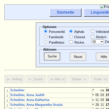
Startseite
Linguistik
Optionen
Personenbl.
Alphab.
Vollständ
Familienbl.
Chronol.
Ähnlich
Zei
Parallelanz.
Rückw.
Aktionen
↕
Scheibler
*
ca.
16
↕
Scheibler, Anna
Judith
*
05. 03.
17
↕
Scheibler, Anna
Katharina
≈
11. 03.
16
↕
Scheibler, Anna
Margaretha
Ursula
*
29. 11.
17