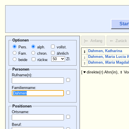
Star
Optionen
Pers.
alph.
vollst.
↕
Dahmen, Katharina
Fam.
chron.
ähnlich
↓
Dahmen, Maria Lucia
Zl.
beide
rückw.
↕
Dahmen,
Maria
Magdale
Personen
↕
[
direkte(r) Ahn(in),
Vo
♥
Rufname(n):
Familienname:
Positionen
Ortsname:
Beruf: