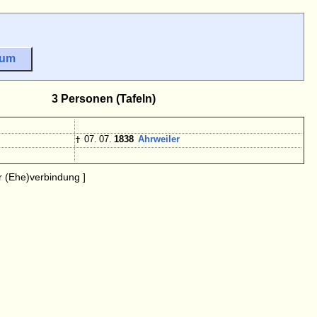
sum
3 Personen (Tafeln)
†
07. 07.
1838
Ahrweiler
 (Ehe)verbindung ]