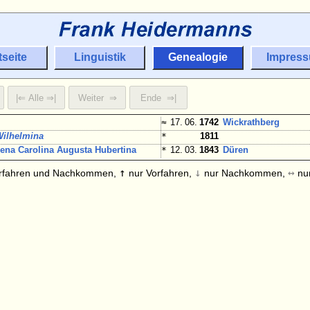
tseite
Linguistik
Genealogie
Impres
≈
17. 06.
1742
Wickrathberg
Wilhelmina
*
1811
na Carolina Augusta Hubertina
*
12. 03.
1843
Düren
↑
↓
↔
rfahren und Nachkommen,
nur Vorfahren,
nur Nachkommen,
nur