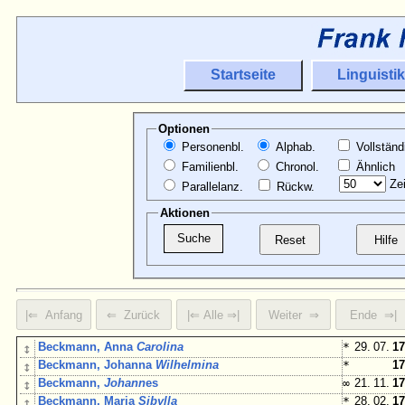
Startseite
Linguistik
Optionen
Personenbl.
Alphab.
Vollständ
Familienbl.
Chronol.
Ähnlich
Zei
Parallelanz.
Rückw.
Aktionen
↕
Beckmann, Anna
Carolina
*
29. 07.
17
↕
Beckmann, Johanna
Wilhelmina
*
17
↕
Beckmann,
Johann
es
∞
21. 11.
17
↕
Beckmann, Maria
Sibylla
*
28. 02.
17