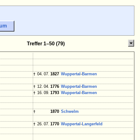
sum
Treffer 1–50 (79)
†
04. 07.
1827
Wuppertal
-
Barmen
†
12. 04.
1776
Wuppertal
-
Barmen
†
16. 09.
1793
Wuppertal
-
Barmen
†
1870
Schwelm
†
26. 07.
1770
Wuppertal
-
Langerfeld