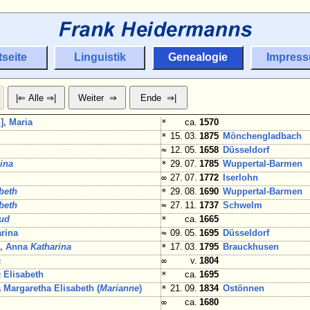
tseite
Linguistik
Genealogie
Impres
], Maria
*
ca.
1570
*
15. 03.
1875
Mönchengladbach
≈
12. 05.
1658
Düsseldorf
ina
*
29. 07.
1785
Wuppertal
-
Barmen
∞
27. 07.
1772
Iserlohn
beth
*
29. 08.
1690
Wuppertal
-
Barmen
beth
≈
27. 11.
1737
Schwelm
rud
*
ca.
1665
rina
≈
09. 05.
1695
Düsseldorf
, Anna
Katharina
*
17. 03.
1795
Brauckhusen
a
∞
v.
1804
a
Elisabeth
*
ca.
1695
Margaretha Elisabeth (
Marianne
)
*
21. 09.
1834
Ostönnen
∞
ca.
1680