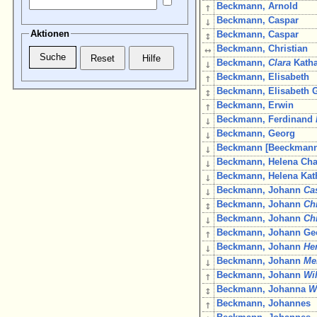
↑
Beckmann, Arnold
↓
Beckmann, Caspar
Aktionen
↕
Beckmann, Caspar
↔
Beckmann, Christian
↓
Beckmann,
Clara
Katha
↑
Beckmann, Elisabeth
↕
Beckmann, Elisabeth G
↑
Beckmann, Erwin
↓
Beckmann, Ferdinand
↓
Beckmann, Georg
↓
Beckmann [Beeckmann
↓
Beckmann, Helena Char
↓
Beckmann, Helena Kat
↓
Beckmann, Johann
Ca
↕
Beckmann, Johann
Chr
↓
Beckmann, Johann
Ch
↑
Beckmann, Johann Geo
↓
Beckmann, Johann
He
↓
Beckmann, Johann
Me
↑
Beckmann, Johann
Wi
↕
Beckmann, Johanna
W
↑
Beckmann, Johannes