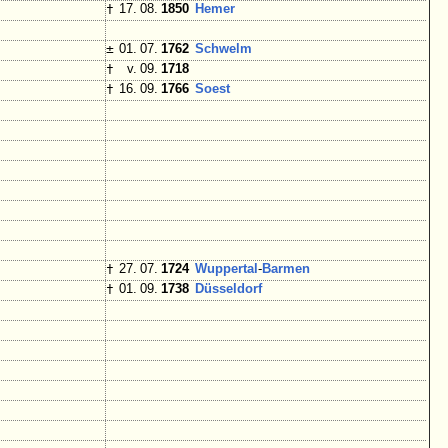
†
17. 08.
1850
Hemer
±
01. 07.
1762
Schwelm
†
v. 09.
1718
†
16. 09.
1766
Soest
†
27. 07.
1724
Wuppertal
-
Barmen
†
01. 09.
1738
Düsseldorf