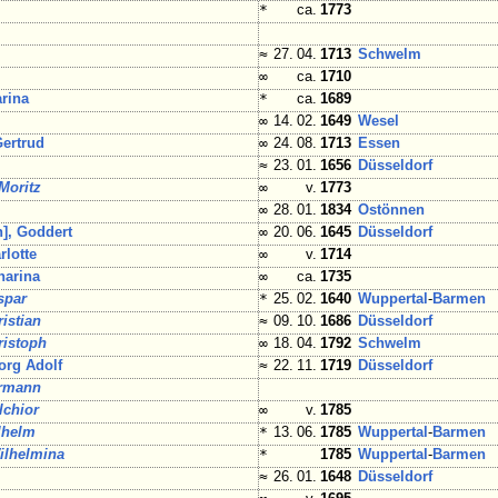
*
ca.
1773
≈
27. 04.
1713
Schwelm
∞
ca.
1710
rina
*
ca.
1689
∞
14. 02.
1649
Wesel
ertrud
∞
24. 08.
1713
Essen
≈
23. 01.
1656
Düsseldorf
Moritz
∞
v.
1773
∞
28. 01.
1834
Ostönnen
], Goddert
∞
20. 06.
1645
Düsseldorf
lotte
∞
v.
1714
harina
∞
ca.
1735
spar
*
25. 02.
1640
Wuppertal
-
Barmen
istian
≈
09. 10.
1686
Düsseldorf
ristoph
∞
18. 04.
1792
Schwelm
rg Adolf
≈
22. 11.
1719
Düsseldorf
rmann
lchior
∞
v.
1785
lhelm
*
13. 06.
1785
Wuppertal
-
Barmen
ilhelmina
*
1785
Wuppertal
-
Barmen
≈
26. 01.
1648
Düsseldorf