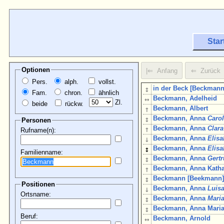
Star
Optionen
Pers.
alph.
vollst.
↕
in der Beck [Beckmann
Fam.
chron.
ähnlich
↔
Beckmann, Adelheid
Zl.
beide
rückw.
↑
Beckmann, Albert
↕
Beckmann, Anna
Carol
Personen
↑
Beckmann, Anna
Clara
Rufname(n):
↓
Beckmann, Anna
Elisa
↕
Beckmann, Anna
Elisa
Familienname:
↕
Beckmann, Anna
Gert
↑
Beckmann, Anna Katha
↕
Beckmann [Beekmann]
Positionen
↓
Beckmann, Anna
Luis
Ortsname:
↕
Beckmann, Anna
Mari
↕
Beckmann, Anna Maria 
Beruf:
↔
Beckmann, Arnold