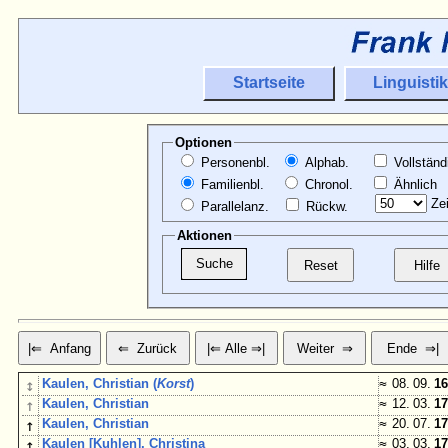
Startseite
Linguistik
Optionen
Personenbl.
Alphab.
Vollständ
Familienbl.
Chronol.
Ähnlich
Zei
Parallelanz.
Rückw.
Aktionen
↕
Kaulen, Christian (
Korst
)
≈
08. 09.
16
↑
Kaulen, Christian
≈
12. 03.
17
↑
Kaulen, Christian
≈
20. 07.
17
↕
Kaulen [Kuhlen], Christina
≈
03. 03.
17