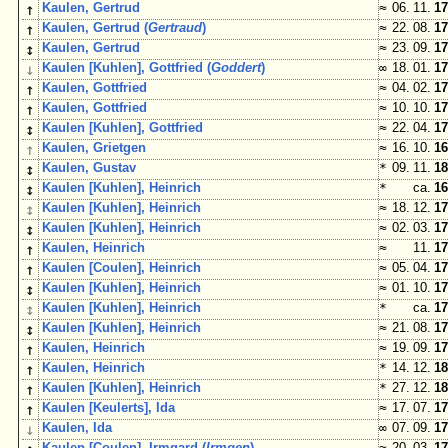
↑
Kaulen, Gertrud
≈
06. 11.
17
↑
Kaulen, Gertrud (
Gertraud
)
≈
22. 08.
17
↕
Kaulen, Gertrud
≈
23. 09.
17
↓
Kaulen [Kuhlen], Gottfried (
Goddert
)
∞
18. 01.
17
↑
Kaulen, Gottfried
≈
04. 02.
17
↑
Kaulen, Gottfried
≈
10. 10.
17
↕
Kaulen [Kuhlen], Gottfried
≈
22. 04.
17
↑
Kaulen, Grietgen
≈
16. 10.
16
↕
Kaulen, Gustav
*
09. 11.
18
↕
Kaulen [Kuhlen], Heinrich
*
ca.
16
↕
Kaulen [Kuhlen], Heinrich
≈
18. 12.
17
↕
Kaulen [Kuhlen], Heinrich
≈
02. 03.
17
↑
Kaulen, Heinrich
≈
11.
17
↑
Kaulen [Coulen], Heinrich
≈
05. 04.
17
↕
Kaulen [Kuhlen], Heinrich
≈
01. 10.
17
↕
Kaulen [Kuhlen], Heinrich
*
ca.
17
↕
Kaulen [Kuhlen], Heinrich
≈
21. 08.
17
↑
Kaulen, Heinrich
≈
19. 09.
17
↑
Kaulen, Heinrich
*
14. 12.
18
↑
Kaulen [Kuhlen], Heinrich
*
27. 12.
18
↑
Kaulen [Keulerts], Ida
≈
17. 07.
17
↓
Kaulen, Ida
∞
07. 09.
17
Kaulen [Coulen], Irmgard (
Irmgen
)
≈
20. 03.
17