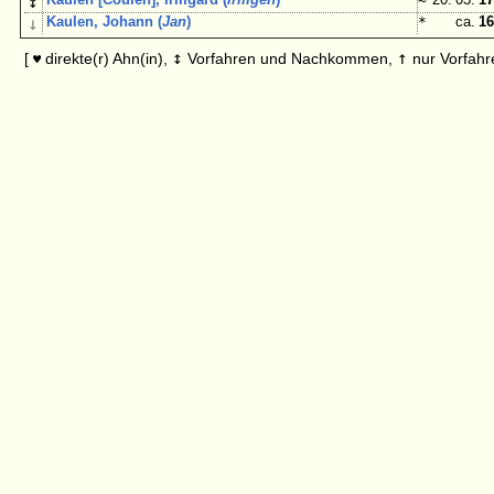
↕
↓
Kaulen, Johann (
Jan
)
*
ca.
16
↕
↑
[
direkte(r) Ahn(in),
Vorfahren und Nachkommen,
nur Vorfahr
♥