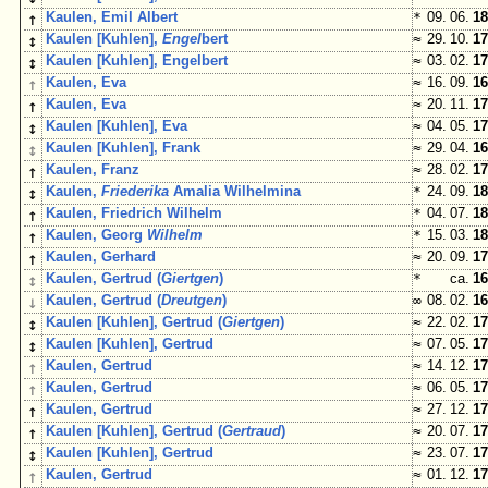
↑
Kaulen, Emil Albert
*
09. 06.
18
↕
Kaulen [Kuhlen],
Engel
bert
≈
29. 10.
17
↕
Kaulen [Kuhlen], Engelbert
≈
03. 02.
17
↑
Kaulen, Eva
≈
16. 09.
16
↑
Kaulen, Eva
≈
20. 11.
17
↕
Kaulen [Kuhlen], Eva
≈
04. 05.
17
↕
Kaulen [Kuhlen], Frank
≈
29. 04.
16
↑
Kaulen, Franz
≈
28. 02.
17
↕
Kaulen,
Friederika
Amalia Wilhelmina
*
24. 09.
18
↑
Kaulen, Friedrich Wilhelm
*
04. 07.
18
↑
Kaulen, Georg
Wilhelm
*
15. 03.
18
↑
Kaulen, Gerhard
≈
20. 09.
17
↕
Kaulen, Gertrud (
Giertgen
)
*
ca.
16
↓
Kaulen, Gertrud (
Dreutgen
)
∞
08. 02.
16
↕
Kaulen [Kuhlen], Gertrud (
Giertgen
)
≈
22. 02.
17
↕
Kaulen [Kuhlen], Gertrud
≈
07. 05.
17
↑
Kaulen, Gertrud
≈
14. 12.
17
↑
Kaulen, Gertrud
≈
06. 05.
17
↑
Kaulen, Gertrud
≈
27. 12.
17
↑
Kaulen [Kuhlen], Gertrud (
Gertraud
)
≈
20. 07.
17
↕
Kaulen [Kuhlen], Gertrud
≈
23. 07.
17
↑
Kaulen, Gertrud
≈
01. 12.
17