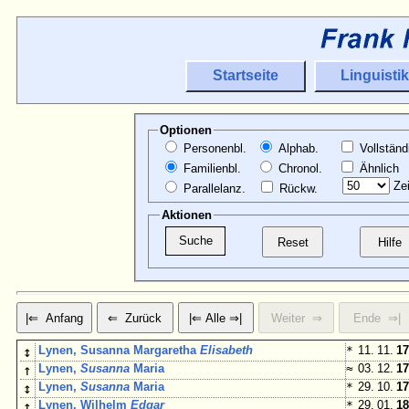
Startseite
Linguistik
Optionen
Personenbl.
Alphab.
Vollständ
Familienbl.
Chronol.
Ähnlich
Zei
Parallelanz.
Rückw.
Aktionen
↕
Lynen, Susanna Margaretha
Elisabeth
*
11. 11.
17
↑
Lynen,
Susanna
Maria
≈
03. 12.
17
↕
Lynen,
Susanna
Maria
*
29. 10.
17
↑
Lynen, Wilhelm
Edgar
*
29. 01.
18