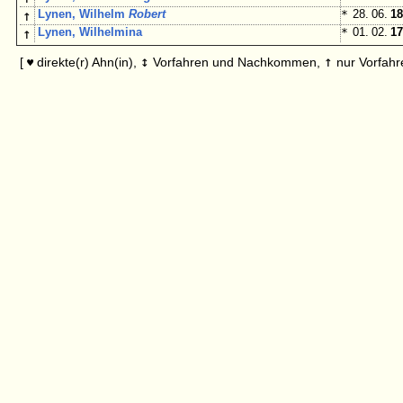
↑
Lynen, Wilhelm
Robert
*
28. 06.
18
↑
Lynen, Wilhelmina
*
01. 02.
17
↕
↑
[
direkte(r) Ahn(in),
Vorfahren und Nachkommen,
nur Vorfahr
♥