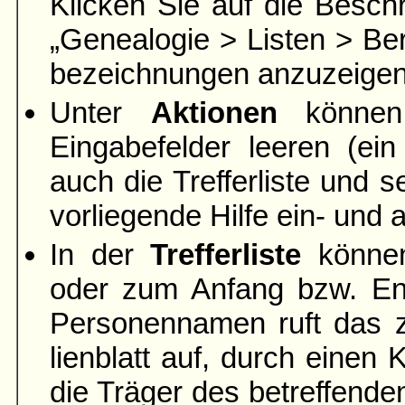
Klicken Sie auf die Beschr
„Genea­logie > Listen > Ber
bezeich­nungen anzuzeigen
Unter
Aktionen
können 
Eingabefelder leeren
(ein
auch die Trefferliste und s
vorliegende Hilfe ein- und
In der
Trefferliste
können
oder zum Anfang bzw. End
Personen­namen ruft das 
lien­blatt auf, durch eine
die Träger des betreffend