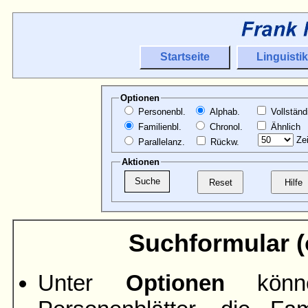
Startseite
Linguistik
Optionen
Personenbl.
Alphab.
Vollständ
Familienbl.
Chronol.
Ähnlich
Zei
Parallelanz.
Rückw.
Aktionen
Suchformular (ö
Unter
Optionen
könne