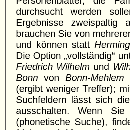
Personenblätter, die Fami
durch­sucht werden soll
Ergebnisse zweispaltig an
brauchen Sie von mehrere
und können statt
Hermin
Die Option „vollständig“ u
Friedrich Wilhelm
und
Wil
Bonn
von
Bonn-Mehlem
(ergibt weniger Treffer); 
Suchfeldern lässt sich di
ausschalten. Wenn Sie 
(phonetische Suche), fin