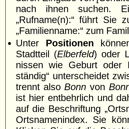
nach ihnen suchen. Ei
„Rufname(n):“ führt Sie z
„Familien­name:“ zum Famil
Unter
Positionen
können
Stadtteil (
Elber­feld
) oder 
nissen wie Geburt oder H
ständig“ unter­scheidet zwi
trennt also
Bonn
von
Bon
ist hier entbehrlich und da
auf die Be­schriftung „Ort
Orts­namen­index. Sie k