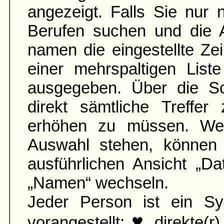
angezeigt. Falls Sie nur
Berufen suchen und die 
namen die ein­gestellte Zei
einer mehr­spaltigen List
aus­gegeben. Über die S
direkt sämtliche Treffer
erhöhen zu müssen. Wen
Auswahl stehen, können 
ausführ­lichen Ansicht „D
„Namen“ wechseln.
Jeder Person ist ein Sy
♥
vorangestellt:
direkte(r)