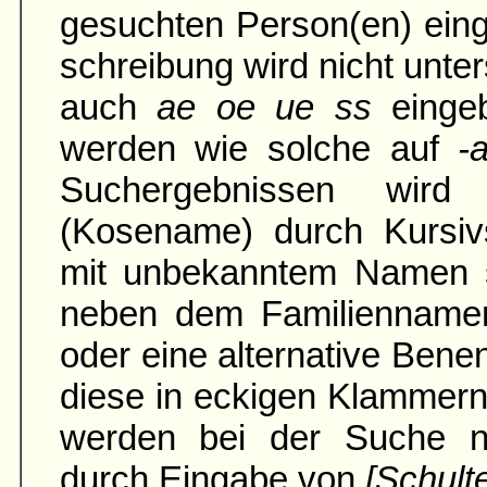
gesuchten Person(en) ein
schreibung wird nicht unter
auch
ae oe ue ss
einge
werden wie solche auf
-
Suchergebnissen wird
(Kosename) durch Kursivs
mit unbe­kann­tem Namen 
neben dem Familien­namen
oder eine alter­native Ben
diese in eckigen Klammern
werden bei der Suche na
durch Eingabe von
[Schult