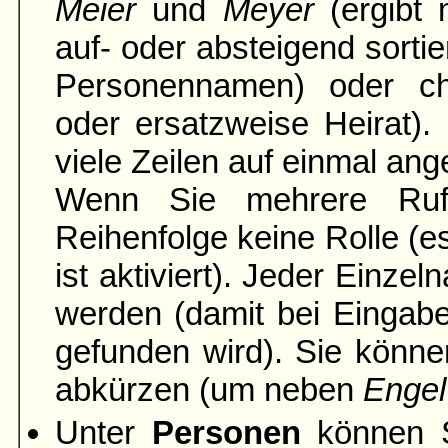
Meier
und
Meyer
(ergibt 
auf- oder absteigend sortie
Personennamen) oder ch
oder ersatzweise Heirat).
viele Zeilen auf einmal ang
Wenn Sie mehrere Rufn
Reihenfolge keine Rolle (es
ist aktiviert). Jeder Einze
werden (damit bei Einga
gefunden wird). Sie könne
abkürzen (um neben
Engel
Unter
Personen
können S