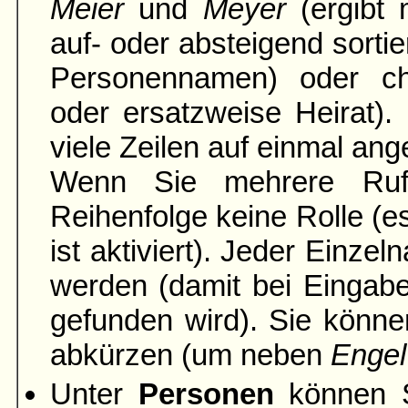
Meier
und
Meyer
(ergibt 
auf- oder absteigend sortie
Personennamen) oder ch
oder ersatzweise Heirat).
viele Zeilen auf einmal ang
Wenn Sie mehrere Rufn
Reihenfolge keine Rolle (es
ist aktiviert). Jeder Einze
werden (damit bei Einga
gefunden wird). Sie könne
abkürzen (um neben
Engel
Unter
Personen
können S