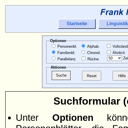
Startseite
Linguistik
Optionen
Personenbl.
Alphab.
Vollständ
Familienbl.
Chronol.
Ähnlich
Zei
Parallelanz.
Rückw.
Aktionen
Suchformular (ö
Unter
Optionen
könne