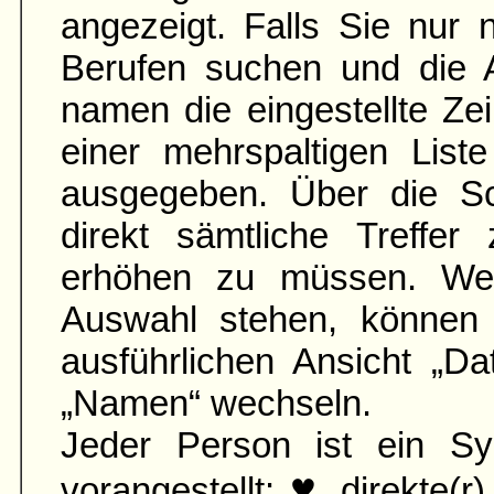
angezeigt. Falls Sie nur
Berufen suchen und die 
namen die ein­gestellte Zei
einer mehr­spaltigen List
aus­gegeben. Über die S
direkt sämtliche Treffer
erhöhen zu müssen. Wen
Auswahl stehen, können 
ausführ­lichen Ansicht „D
„Namen“ wechseln.
Jeder Person ist ein Sy
♥
vorangestellt:
direkte(r)