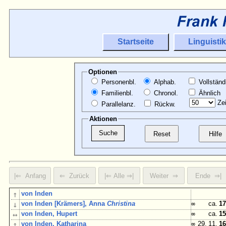
Startseite
Linguistik
Optionen
Personenbl.
Alphab.
Vollständ
Familienbl.
Chronol.
Ähnlich
Zei
Parallelanz.
Rückw.
Aktionen
↑
von Inden
↓
von Inden [Krämers], Anna
Christina
∞
ca.
17
↔
von Inden, Hupert
∞
ca.
15
↑
von Inden, Katharina
∞
29. 11.
16