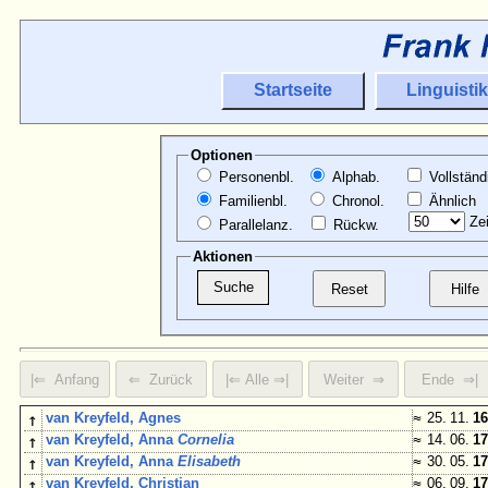
Startseite
Linguistik
Optionen
Personenbl.
Alphab.
Vollständ
Familienbl.
Chronol.
Ähnlich
Zei
Parallelanz.
Rückw.
Aktionen
↑
van Kreyfeld, Agnes
≈
25. 11.
16
↑
van Kreyfeld, Anna
Cornelia
≈
14. 06.
17
↑
van Kreyfeld, Anna
Elisabeth
≈
30. 05.
17
↕
van Kreyfeld, Christian
≈
06. 09.
17