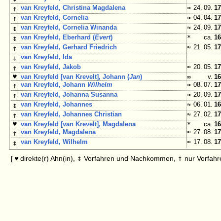
↑
van Kreyfeld, Christina Magdalena
≈
24. 09.
17
↑
van Kreyfeld, Cornelia
≈
04. 04.
17
↕
van Kreyfeld, Cornelia Winanda
≈
24. 09.
17
↕
van Kreyfeld, Eberhard (
Evert
)
*
ca.
16
↑
van Kreyfeld, Gerhard Friedrich
≈
21. 05.
17
↓
van Kreyfeld, Ida
↑
van Kreyfeld, Jakob
≈
20. 05.
17
♥
van Kreyfeld [van Krevelt], Johann (
Jan
)
∞
v.
16
↑
van Kreyfeld, Johann
Wilhelm
≈
08. 07.
17
↑
van Kreyfeld, Johanna Susanna
≈
20. 09.
17
↕
van Kreyfeld, Johannes
≈
06. 01.
16
↑
van Kreyfeld, Johannes Christian
≈
27. 02.
17
♥
van Kreyfeld [van Krevelt], Magdalena
*
ca.
16
↑
van Kreyfeld, Magdalena
≈
27. 08.
17
↕
van Kreyfeld, Wilhelm
≈
17. 08.
17
↕
↑
[
direkte(r) Ahn(in),
Vorfahren und Nachkommen,
nur Vorfahr
♥