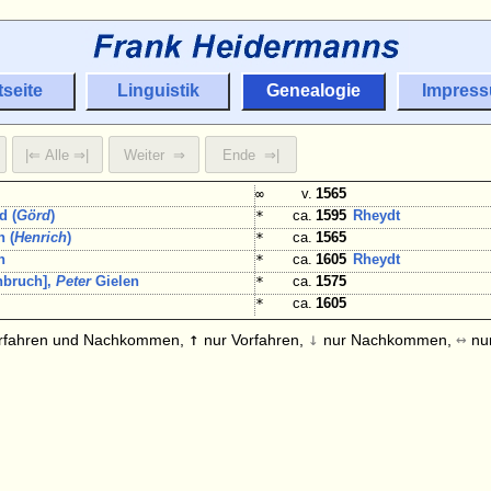
tseite
Linguistik
Genealogie
Impres
∞
v.
1565
d (
Görd
)
*
ca.
1595
Rheydt
h (
Henrich
)
*
ca.
1565
h
*
ca.
1605
Rheydt
nbruch],
Peter
Gielen
*
ca.
1575
*
ca.
1605
↑
↓
↔
rfahren und Nachkommen,
nur Vorfahren,
nur Nachkommen,
nur