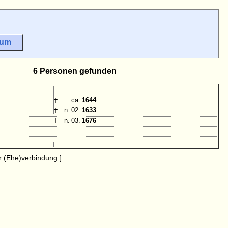
sum
6 Personen gefunden
†
ca.
1644
†
n. 02.
1633
†
n. 03.
1676
 (Ehe)verbindung ]