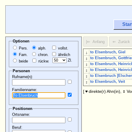
Star
Optionen
Pers.
alph.
vollst.
↓
to Elsenbruch, Giel
Fam.
chron.
ähnlich
↕
to Elsenbruch, Gottfrie
Zl.
beide
rückw.
↕
to Elsenbruch, Heinric
↕
to Elsenbruch, Heinric
Personen
↕
to Elsenbruch [Elsche
Rufname(n):
↕
to Elsenbruch, Veit
Familienname:
↕
[
direkte(r) Ahn(in),
Vo
♥
Positionen
Ortsname:
Beruf: