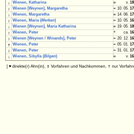
↓
Wienen, Katharina
∞
v.
18
↕
Wienen [Weynen], Margaretha
≈
10. 05.
17
↓
Wienen, Margaretha
∞
14. 06.
17
↕
Wienen, Maria (
Merken
)
≈
10. 05.
16
↓
Wienen [Weynen], Maria Katharina
∞
19. 05.
18
↕
Wienen, Peter
*
ca.
16
↕
Wienen [Weynen / Winands], Peter
≈
20. 12.
16
↑
Wienen, Peter
≈
05. 01.
17
↕
Wienen, Peter
≈
31. 01.
17
↓
Wienen, Sibylla (
Bilgen
)
∞
v.
16
↕
↑
[
direkte(r) Ahn(in),
Vorfahren und Nachkommen,
nur Vorfahr
♥