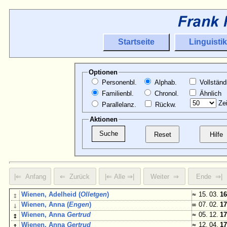
Startseite
Linguistik
Optionen
Personenbl.
Alphab.
Vollständ
Familienbl.
Chronol.
Ähnlich
Zei
Parallelanz.
Rückw.
Aktionen
↕
Wienen, Adelheid (
Olletgen
)
≈
15. 03.
16
↓
Wienen, Anna (
Engen
)
∞
07. 02.
17
↕
Wienen, Anna
Gertrud
≈
05. 12.
17
↑
Wienen, Anna
Gertrud
≈
12. 04.
17