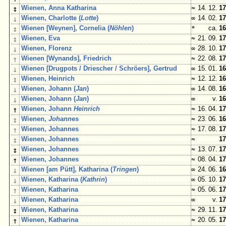
↕
Wienen, Anna Katharina
≈
14. 12.
17
↓
Wienen, Charlotte (
Lotte
)
∞
14. 02.
17
↕
Wienen [Weynen], Cornelia (
Nöhlen
)
*
ca.
16
↕
Wienen, Eva
≈
21. 09.
17
↓
Wienen, Florenz
∞
28. 10.
17
↑
Wienen [Wynands], Friedrich
≈
22. 08.
17
↓
Wienen [Drugpots / Driescher / Schröers], Gertrud
∞
15. 01.
16
↕
Wienen, Heinrich
≈
12. 12.
16
↓
Wienen, Johann (
Jan
)
∞
14. 08.
16
↓
Wienen, Johann (
Jan
)
∞
v.
16
↑
Wienen, Johann
Heinrich
≈
16. 04.
17
↕
Wienen,
Johann
es
≈
23. 06.
16
↑
Wienen, Johannes
≈
17. 08.
17
↕
Wienen, Johannes
≈
17
↕
Wienen, Johannes
≈
13. 07.
17
↑
Wienen, Johannes
≈
08. 04.
17
↓
Wienen [am Pütt], Katharina (
Tringen
)
∞
24. 06.
16
↓
Wienen, Katharina (
Kathrin
)
∞
05. 10.
17
↑
Wienen, Katharina
≈
05. 06.
17
↓
Wienen, Katharina
∞
v.
17
↕
Wienen, Katharina
≈
29. 11.
17
↑
Wienen, Katharina
≈
20. 05.
17