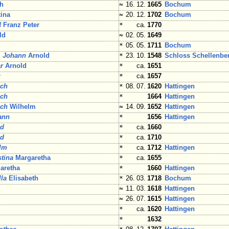
ch
≈
16. 12.
1665
Bochum
tina
≈
20. 12.
1702
Bochum
 Franz Peter
*
ca.
1770
ld
≈
02. 05.
1649
*
05. 05.
1711
Bochum
,
Johann
Arnold
*
23. 10.
1548
Schloss Schellenbe
r
Arnold
*
ca.
1651
g
*
ca.
1657
ich
*
08. 07.
1620
Hattingen
ich
*
1664
Hattingen
ich
Wilhelm
≈
14. 09.
1652
Hattingen
ann
*
1656
Hattingen
ad
*
ca.
1660
ad
*
ca.
1710
lm
*
ca.
1712
Hattingen
stina
Margaretha
*
ca.
1655
aretha
*
1660
Hattingen
lla
Elisabeth
*
26. 03.
1718
Bochum
≈
11. 03.
1618
Hattingen
≈
26. 07.
1615
Hattingen
*
ca.
1620
Hattingen
*
1632