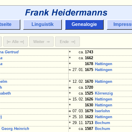
tseite
Linguistik
Genealogie
Impres
nna
Gertrud
*
ca.
1743
na
*
ca.
1662
na
*
1678
Hattingen
≈
27. 01.
1675
Hattingen
helm
*
12. 02.
1670
Hattingen
th
∞
ca.
1720
isabeth
*
ca.
1525
Körrenzig
≈
15. 02.
1626
Hattingen
*
1630
Hattingen
∞
07. 03.
1679
Iserlohn
n
)
*
25. 10.
1622
Hattingen
*
29. 11.
1713
Bochum
], Georg
Heinrich
*
ca.
1587
Bochum