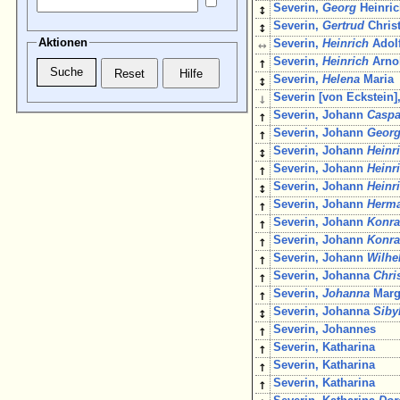
↕
Severin,
Georg
Heinri
↕
Severin,
Gertrud
Chris
Aktionen
↔
Severin,
Heinrich
Adolf
↑
Severin,
Heinrich
Arno
↕
Severin,
Helena
Maria
↓
Severin [von Eckstein]
↑
Severin, Johann
Caspa
↑
Severin, Johann
Geor
↕
Severin, Johann
Heinr
↑
Severin, Johann
Heinr
↕
Severin, Johann
Heinr
↑
Severin, Johann
Herm
↑
Severin, Johann
Konr
↑
Severin, Johann
Konr
↑
Severin, Johann
Wilhe
↑
Severin, Johanna
Chri
↑
Severin,
Johanna
Marg
↕
Severin, Johanna
Siby
↑
Severin, Johannes
↑
Severin, Katharina
↑
Severin, Katharina
↑
Severin, Katharina