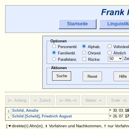
Startseite
Linguistik
Optionen
Personenbl.
Alphab.
Vollständ
Familienbl.
Chronol.
Ähnlich
Zei
Parallelanz.
Rückw.
Aktionen
↕
Schild, Amalie
*
30. 03.
18
↓
Schild [Scheld], Friedrich August
*
26. 07.
17
↕
↑
[
direkte(r) Ahn(in),
Vorfahren und Nachkommen,
nur Vorfahr
♥