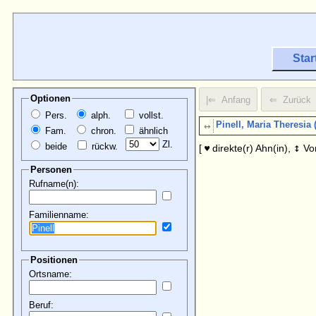
Star
Optionen
Pers.
alph.
vollst.
↔
Pinell, Maria Theresia 
Fam.
chron.
ähnlich
Zl.
beide
rückw.
↕
[
direkte(r) Ahn(in),
Vo
♥
Personen
Rufname(n):
Familienname:
Positionen
Ortsname:
Beruf: