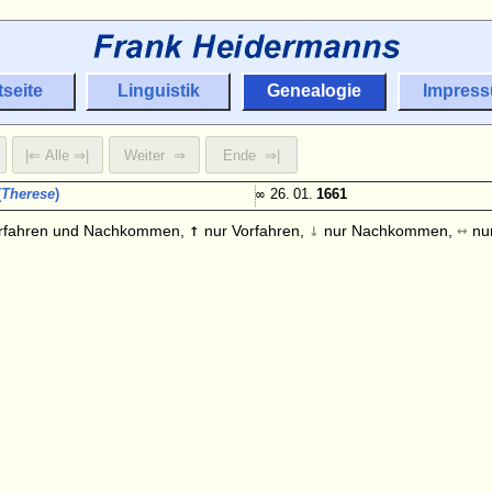
tseite
Linguistik
Genealogie
Impres
(
Therese
)
∞
26. 01.
1661
↑
↓
↔
rfahren und Nachkommen,
nur Vorfahren,
nur Nachkommen,
nur