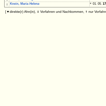
↕
Knein, Maria
Helena
*
01. 05.
17
↕
↑
[
direkte(r) Ahn(in),
Vorfahren und Nachkommen,
nur Vorfahr
♥