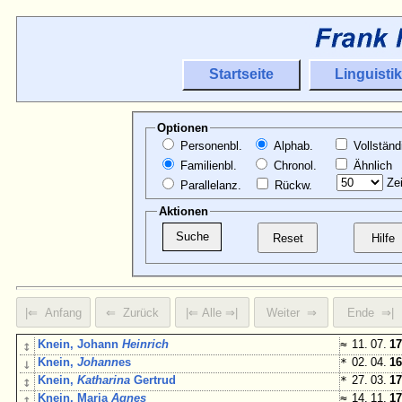
Startseite
Linguistik
Optionen
Personenbl.
Alphab.
Vollständ
Familienbl.
Chronol.
Ähnlich
Zei
Parallelanz.
Rückw.
Aktionen
↕
Knein, Johann
Heinrich
≈
11. 07.
17
↓
Knein,
Johann
es
*
02. 04.
16
↕
Knein,
Katharina
Gertrud
*
27. 03.
17
↕
Knein, Maria
Agnes
≈
14. 11.
17