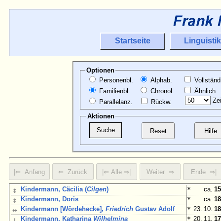
Startseite
Linguistik
Optionen
Personenbl.
Alphab.
Vollständ
Familienbl.
Chronol.
Ähnlich
Zei
Parallelanz.
Rückw.
Aktionen
↕
Kindermann, Cäcilia (
Cilgen
)
*
ca.
15
↕
Kindermann, Doris
*
ca.
18
↔
Kindermann [Wördehecke],
Friedrich
Gustav Adolf
*
23. 10.
18
↓
Kindermann, Katharina
Wilhelmina
*
20. 11.
17