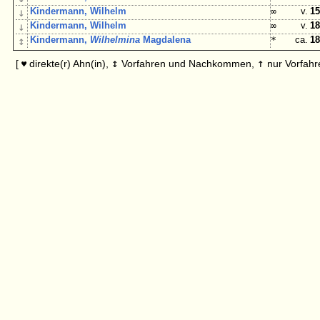
↓
Kindermann, Wilhelm
∞
v.
15
↓
Kindermann, Wilhelm
∞
v.
18
↕
Kindermann,
Wilhelmina
Magdalena
*
ca.
18
↕
↑
[
direkte(r) Ahn(in),
Vorfahren und Nachkommen,
nur Vorfahr
♥