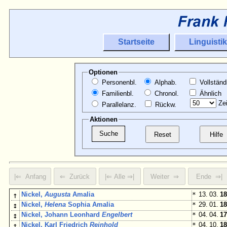
Startseite
Linguistik
Optionen
Personenbl.
Alphab.
Vollständ
Familienbl.
Chronol.
Ähnlich
Zei
Parallelanz.
Rückw.
Aktionen
↑
Nickel,
Augusta
Amalia
*
13. 03.
18
↕
Nickel,
Helena
Sophia Amalia
*
29. 01.
18
↕
Nickel, Johann Leonhard
Engelbert
*
04. 04.
17
↕
Nickel, Karl Friedrich
Reinhold
*
04. 10.
18