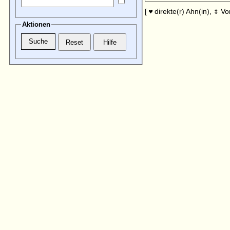
↕
[
direkte(r) Ahn(in),
Vo
♥
Aktionen