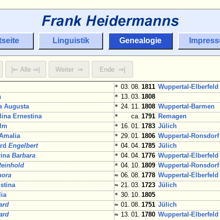
tseite
Linguistik
Genealogie
Impres
*
03. 08.
1811
Wuppertal
-
Elberfeld
a
*
13. 03.
1808
a Augusta
*
24. 11.
1808
Wuppertal
-
Barmen
ina Ernestina
*
ca.
1791
Remagen
lm
*
16. 01.
1783
Jülich
Amalia
*
29. 01.
1806
Wuppertal
-
Ronsdorf
ard
Engelbert
*
04. 04.
1785
Jülich
rina
Barbara
*
04. 04.
1776
Wuppertal
-
Elberfeld
Reinhold
*
04. 10.
1809
Wuppertal
-
Ronsdorf
nora
≈
06. 08.
1778
Wuppertal
-
Elberfeld
stina
≈
21. 03.
1723
Jülich
ia
*
30. 10.
1805
ard
≈
01. 08.
1751
Jülich
ard
≈
13. 01.
1780
Wuppertal
-
Elberfeld