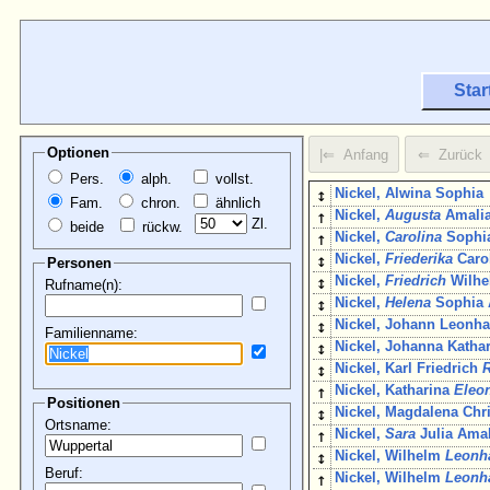
Star
Optionen
Pers.
alph.
vollst.
↕
Nickel, Alwina Sophia
Fam.
chron.
ähnlich
↑
Nickel,
Augusta
Amali
Zl.
beide
rückw.
↑
Nickel,
Carolina
Sophi
↕
Nickel,
Friederika
Carol
Personen
↕
Nickel,
Friedrich
Wilhe
Rufname(n):
↕
Nickel,
Helena
Sophia 
↕
Nickel, Johann Leonh
Familienname:
↕
Nickel, Johanna Katha
↕
Nickel, Karl Friedrich
↑
Nickel, Katharina
Eleo
Positionen
↕
Nickel, Magdalena Chri
Ortsname:
↑
Nickel,
Sara
Julia Amal
↕
Nickel, Wilhelm
Leonh
Beruf:
↑
Nickel, Wilhelm
Leonh