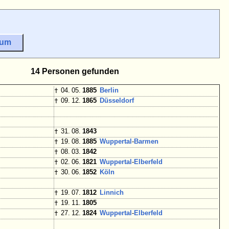
sum
14 Personen gefunden
†
04. 05.
1885
Berlin
†
09. 12.
1865
Düsseldorf
†
31. 08.
1843
†
19. 08.
1885
Wuppertal
-
Barmen
†
08. 03.
1842
†
02. 06.
1821
Wuppertal
-
Elberfeld
†
30. 06.
1852
Köln
†
19. 07.
1812
Linnich
†
19. 11.
1805
†
27. 12.
1824
Wuppertal
-
Elberfeld