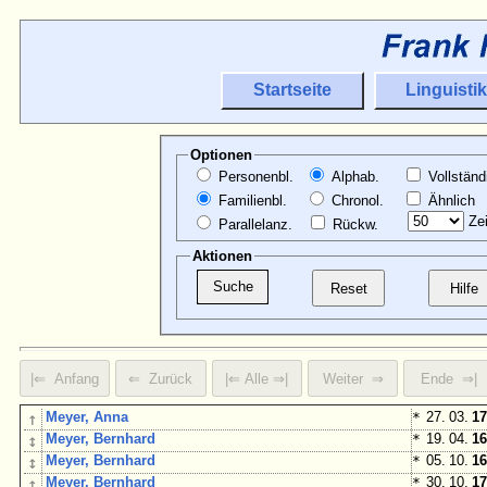
Startseite
Linguistik
Optionen
Personenbl.
Alphab.
Vollständ
Familienbl.
Chronol.
Ähnlich
Zei
Parallelanz.
Rückw.
Aktionen
↑
Meyer, Anna
*
27. 03.
17
↕
Meyer, Bernhard
*
19. 04.
16
↕
Meyer, Bernhard
*
05. 10.
16
↑
Meyer, Bernhard
*
30. 10.
17