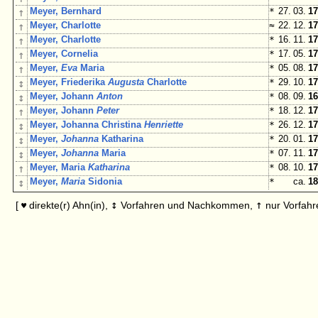
↑
Meyer, Bernhard
*
27. 03.
17
↑
Meyer, Charlotte
≈
22. 12.
17
↑
Meyer, Charlotte
*
16. 11.
17
↑
Meyer, Cornelia
*
17. 05.
17
↑
Meyer,
Eva
Maria
*
05. 08.
17
↕
Meyer, Friederika
Augusta
Charlotte
*
29. 10.
17
↕
Meyer, Johann
Anton
*
08. 09.
16
↑
Meyer, Johann
Peter
*
18. 12.
17
↕
Meyer, Johanna Christina
Henriette
*
26. 12.
17
↕
Meyer,
Johanna
Katharina
*
20. 01.
17
↕
Meyer,
Johanna
Maria
*
07. 11.
17
↑
Meyer, Maria
Katharina
*
08. 10.
17
↕
Meyer,
Maria
Sidonia
*
ca.
18
↕
↑
[
direkte(r) Ahn(in),
Vorfahren und Nachkommen,
nur Vorfahr
♥