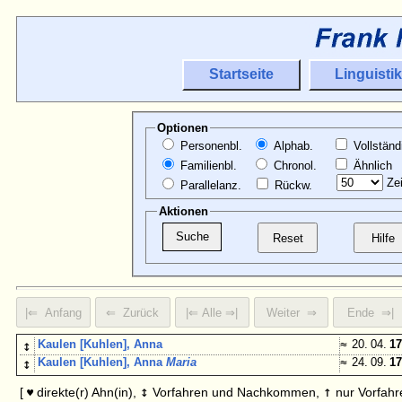
Startseite
Linguistik
Optionen
Personenbl.
Alphab.
Vollständ
Familienbl.
Chronol.
Ähnlich
Zei
Parallelanz.
Rückw.
Aktionen
↕
Kaulen [Kuhlen], Anna
≈
20. 04.
17
↕
Kaulen [Kuhlen], Anna
Maria
≈
24. 09.
17
↕
↑
[
direkte(r) Ahn(in),
Vorfahren und Nachkommen,
nur Vorfahr
♥