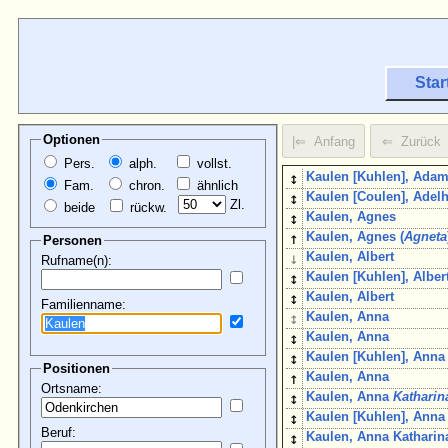
Star
Optionen
Pers.
alph.
vollst.
↕
Kaulen [Kuhlen], Ada
Fam.
chron.
ähnlich
↕
Kaulen [Coulen], Adelh
Zl.
beide
rückw.
↕
Kaulen, Agnes
↑
Kaulen, Agnes (
Agneta
Personen
↓
Kaulen, Albert
Rufname(n):
↕
Kaulen [Kuhlen], Albert
↕
Kaulen, Albert
Familienname:
↕
Kaulen, Anna
↕
Kaulen, Anna
↕
Kaulen [Kuhlen], Anna
Positionen
↑
Kaulen, Anna
Ortsname:
↕
Kaulen, Anna
Katharin
↕
Kaulen [Kuhlen], Ann
Beruf:
↕
Kaulen, Anna Katharina