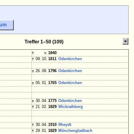
sum
Treffer 1–50 (109)
†
v.
1840
†
09. 10.
1811
Odenkirchen
±
26. 09.
1796
Odenkirchen
±
05. 01.
1765
Odenkirchen
±
30. 04.
1775
Odenkirchen
†
21. 02.
1829
Wickrathberg
†
30. 04.
1910
Rheydt
†
29. 01.
1829
Mönchengladbach