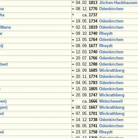
*
04. 02.
1813
Jüchen
-
Hackhausen
na
≈
08. 12.
1776
Odenkirchen
tha
*
ca.
1737
≈
19. 05.
1734
Odenkirchen
 Maria
*
02. 01.
1819
Odenkirchen
ar
≈
09. 10.
1740
Rheydt
≈
13. 05.
1764
Odenkirchen
t
)
≈
08. 09.
1677
Rheydt
≈
12. 03.
1740
Odenkirchen
≈
20. 07.
1766
Odenkirchen
bert
≈
03. 02.
1788
Odenkirchen
≈
16. 09.
1685
Wickrathberg
≈
20. 11.
1774
Odenkirchen
≈
04. 05.
1783
Odenkirchen
m
*
15. 03.
1805
Odenkirchen
≈
20. 09.
1747
Wickrathberg
gen
)
*
ca.
1666
Wetschewell
gen
)
∞
08. 02.
1667
Wickrathberg
ud
≈
07. 05.
1701
Wickrathberg
≈
14. 12.
1738
Odenkirchen
≈
06. 05.
1741
Odenkirchen
ud
≈
23. 07.
1758
Rheydt