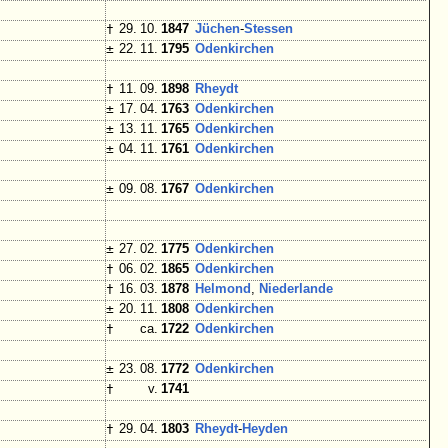
†
29. 10.
1847
Jüchen
-
Stessen
±
22. 11.
1795
Odenkirchen
†
11. 09.
1898
Rheydt
±
17. 04.
1763
Odenkirchen
±
13. 11.
1765
Odenkirchen
±
04. 11.
1761
Odenkirchen
±
09. 08.
1767
Odenkirchen
±
27. 02.
1775
Odenkirchen
†
06. 02.
1865
Odenkirchen
†
16. 03.
1878
Helmond
,
Niederlande
±
20. 11.
1808
Odenkirchen
†
ca.
1722
Odenkirchen
±
23. 08.
1772
Odenkirchen
†
v.
1741
†
29. 04.
1803
Rheydt
-
Heyden