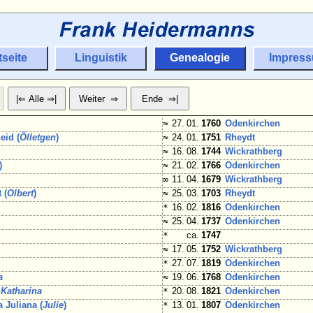
tseite
Linguistik
Genealogie
Impres
m
≈
27. 01.
1760
Odenkirchen
eid (
Ölletgen
)
≈
24. 01.
1751
Rheydt
≈
16. 08.
1744
Wickrathberg
)
≈
21. 02.
1766
Odenkirchen
∞
11. 04.
1679
Wickrathberg
 (
Olbert
)
≈
25. 03.
1703
Rheydt
*
16. 02.
1816
Odenkirchen
≈
25. 04.
1737
Odenkirchen
*
ca.
1747
≈
17. 05.
1752
Wickrathberg
*
27. 07.
1819
Odenkirchen
a
≈
19. 06.
1768
Odenkirchen
a
Katharina
*
20. 08.
1821
Odenkirchen
 Juliana (
Julie
)
*
13. 01.
1807
Odenkirchen