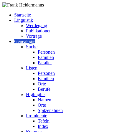
Startseite
Linguistik
Werdegang
Publikationen
Vorträge
Genealogie
Suche
Personen
Familien
Parallel
Listen
Personen
Familien
Orte
Berufe
Highlights
Namen
Orte
Spitzenahnen
Prominente
Tafeln
Index
Referenz