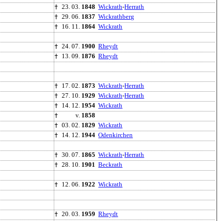
†
23. 03.
1848
Wickrath
-
Herrath
†
29. 06.
1837
Wickrathberg
†
16. 11.
1864
Wickrath
†
24. 07.
1900
Rheydt
†
13. 09.
1876
Rheydt
†
17. 02.
1873
Wickrath
-
Herrath
†
27. 10.
1929
Wickrath
-
Herrath
†
14. 12.
1954
Wickrath
†
v.
1858
†
03. 02.
1829
Wickrath
†
14. 12.
1944
Odenkirchen
†
30. 07.
1865
Wickrath
-
Herrath
†
28. 10.
1901
Beckrath
†
12. 06.
1922
Wickrath
†
20. 03.
1959
Rheydt