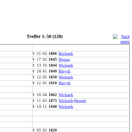
Treffer 1–50 (120)
†
21. 02.
1866
Beckrath
†
17. 02.
1945
Dessau
†
13. 10.
1844
Wickrath
†
29. 01.
1949
Rheydt
†
12. 05.
1850
Wickrath
†
12. 01.
1919
Rheydt
†
10. 04.
1862
Wickrath
†
11. 03.
1873
Wickrath
-
Herrath
†
14. 11.
1940
Wickrath
†
05. 02.
1829