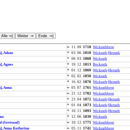
≈
11. 09.
1718
Wickrathberg
], Adam
*
03. 06.
1810
Wickrath
-
Herrath
*
06. 03.
1868
Wickrath
, Agnes
*
19. 12.
1813
Beckrath
*
01. 12.
1869
Wickrath
-
Herrath
*
02. 02.
1850
Wickrath
*
16. 02.
1876
Wickrath
-
Herrath
], Anna
≈
05. 07.
1761
Wickrathberg
≈
21. 12.
1782
Wickrathberg
*
23. 04.
1872
Wickrath
-
Herrath
*
01. 04.
1873
Wickrath
-
Herrath
*
10. 11.
1893
Wickrath
-
Herrath
ina
*
12. 06.
1839
Wickrath
d (
Gertraud
)
≈
10. 12.
1775
Wickrathberg
], Anna
Katharina
≈
05. 11.
1741
Wickrathberg