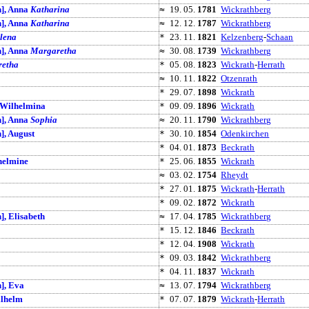
], Anna
Katharina
≈
19. 05.
1781
Wickrathberg
], Anna
Katharina
≈
12. 12.
1787
Wickrathberg
lena
*
23. 11.
1821
Kelzenberg
-
Schaan
], Anna
Margaretha
≈
30. 08.
1739
Wickrathberg
retha
*
05. 08.
1823
Wickrath
-
Herrath
≈
10. 11.
1822
Otzenrath
*
29. 07.
1898
Wickrath
 Wilhelmina
*
09. 09.
1896
Wickrath
], Anna
Sophia
≈
20. 11.
1790
Wickrathberg
, August
*
30. 10.
1854
Odenkirchen
*
04. 01.
1873
Beckrath
helmine
*
25. 06.
1855
Wickrath
≈
03. 02.
1754
Rheydt
*
27. 01.
1875
Wickrath
-
Herrath
*
09. 02.
1872
Wickrath
, Elisabeth
≈
17. 04.
1785
Wickrathberg
*
15. 12.
1846
Beckrath
*
12. 04.
1908
Wickrath
*
09. 03.
1842
Wickrathberg
*
04. 11.
1837
Wickrath
], Eva
≈
13. 07.
1794
Wickrathberg
lhelm
*
07. 07.
1879
Wickrath
-
Herrath