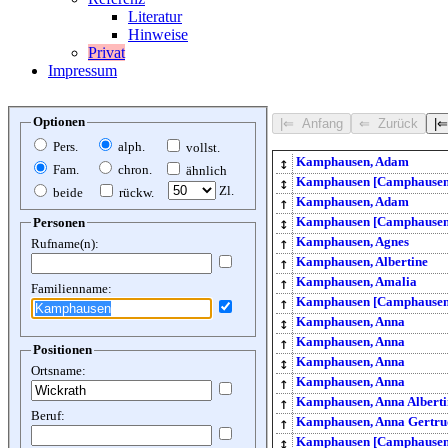
Literatur
Hinweise
Privat
Impressum
Optionen
Pers.
alph.
vollst.
↕
Kamphausen, Adam
Fam.
chron.
ähnlich
↕
Kamphausen [Camphausen
Zl.
beide
rückw.
↑
Kamphausen, Adam
↕
Kamphausen [Camphausen]
Personen
↑
Kamphausen, Agnes
Rufname(n):
↑
Kamphausen, Albertine
↑
Kamphausen, Amalia
Familienname:
↑
Kamphausen [Camphausen
↕
Kamphausen, Anna
↑
Kamphausen, Anna
Positionen
↕
Kamphausen, Anna
Ortsname:
↑
Kamphausen, Anna
↑
Kamphausen, Anna Albert
Beruf:
↑
Kamphausen, Anna Gertru
↕
Kamphausen [Camphausen