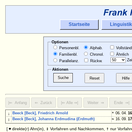
Startseite
Linguistik
Optionen
Personenbl.
Alphab.
Vollständ
Familienbl.
Chronol.
Ähnlich
Zei
Parallelanz.
Rückw.
Aktionen
↓
Beeck [Beck], Friedrich Arnold
*
06. 04.
16
↕
Beeck [Beck], Johanna Erdmudina (
Erdmuth
)
≈
16. 09.
17
↕
↑
[
direkte(r) Ahn(in),
Vorfahren und Nachkommen,
nur Vorfahr
♥