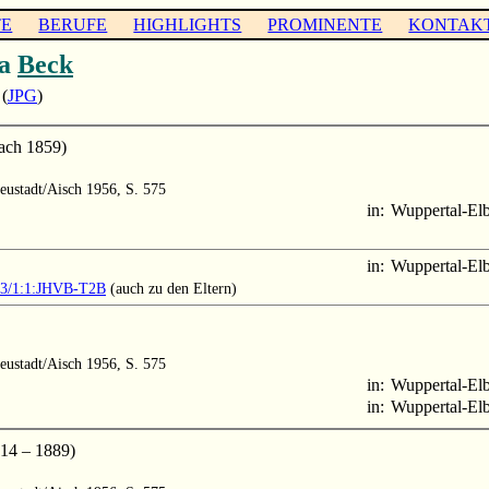
TE
BERUFE
HIGHLIGHTS
PROMINENTE
KONTAK
ia
Beck
(
JPG
)
ach 1859)
Neustadt/Aisch 1956, S. 575
in:
Wuppertal-Elb
in:
Wuppertal-Elb
903/1:1:JHVB-T2B
(auch zu den Eltern)
Neustadt/Aisch 1956, S. 575
in:
Wuppertal-Elb
in:
Wuppertal-Elb
4 – 1889)