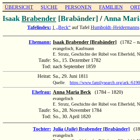
ÜBERSICHT
SUCHE
PERSONEN
FAMILIEN
OR
Isaak
Brabender
[Brabänder]
/
Anna Mar
Tafelindex:
1 „Beck“
auf Tafel
Humboldt–Heidermanns
Ehemann:
Isaak Brabender [Brabänder]
(1782 – n
evangelisch; Kaufmann
E. Strutz, Geschichte der Rübel von Elberfeld, 
Taufe:
So., 15. Dezember 1782
Tod:
nach September 1859
Heirat:
Sa., 29. Juni 1811
Quelle:
https://www.familysearch.org/ark:/61
Ehefrau:
Anna Maria Beck
(1784 – 1820)
evangelisch
E. Strutz, Geschichte der Rübel von Elberfeld, 
Taufe:
So., 28. November 1784
Tod:
So., 30. April 1820
Tochter:
Julia (
Julie
) Brabender [Brabänder]
(181
evangelisch