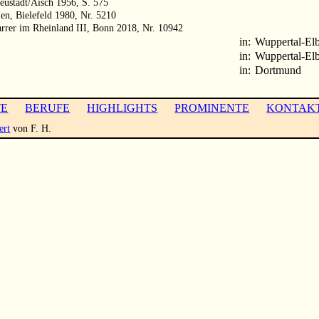
Neustadt/Aisch 1956, S. 575
len, Bielefeld 1980, Nr. 5210
arrer im Rheinland III, Bonn 2018, Nr. 10942
in:
Wuppertal-Elb
in:
Wuppertal-Elb
in:
Dortmund
TE
BERUFE
HIGHLIGHTS
PROMINENTE
KONTAK
ert
von F. H.