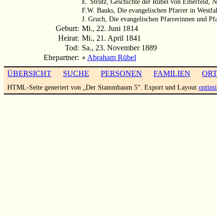
E. Strutz, Geschichte der Rübel von Elberfeld, 
F.W. Bauks, Die evangelischen Pfarrer in Westfa
J. Gruch, Die evangelischen Pfarrerinnen und Pf
Geburt:
Mi., 22. Juni 1814
Heirat:
Mi., 21. April 1841
Tod:
Sa., 23. November 1889
Ehepartner:
Abraham Rübel
+
ÜBERSICHT
SUCHE
PERSONEN
FAMILIEN
OR
HTML-Seite generiert von „Der Stammbaum 5“. Export und Layout
optimi