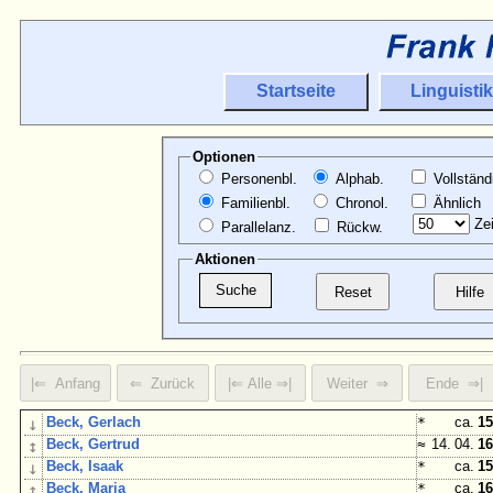
Startseite
Linguistik
Optionen
Personenbl.
Alphab.
Vollständ
Familienbl.
Chronol.
Ähnlich
Zei
Parallelanz.
Rückw.
Aktionen
↓
Beck, Gerlach
*
ca.
15
↕
Beck, Gertrud
≈
14. 04.
16
↓
Beck, Isaak
*
ca.
15
↕
Beck, Maria
*
ca.
16