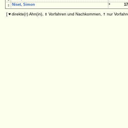
↕
Niset, Simon
*
17
↕
↑
[
direkte(r) Ahn(in),
Vorfahren und Nachkommen,
nur Vorfahr
♥