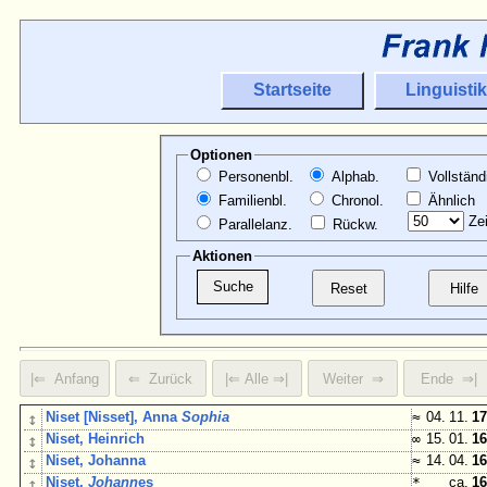
Startseite
Linguistik
Optionen
Personenbl.
Alphab.
Vollständ
Familienbl.
Chronol.
Ähnlich
Zei
Parallelanz.
Rückw.
Aktionen
↕
Niset [Nisset], Anna
Sophia
≈
04. 11.
17
↕
Niset, Heinrich
∞
15. 01.
16
↕
Niset, Johanna
≈
14. 04.
16
↕
Niset,
Johann
es
*
ca.
16