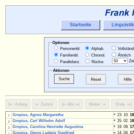
Startseite
Linguistik
Optionen
Personenbl.
Alphab.
Vollständ
Familienbl.
Chronol.
Ähnlich
Zei
Parallelanz.
Rückw.
Aktionen
↑
Gropius, Agnes
Margaretha
*
23. 10.
18
↕
Gropius,
Carl
Wilhelm Adolf
*
25. 02.
18
↕
Gropius,
Carolina
Henriette Augustina
*
19. 09.
17
↓
Gropius,
Georg Ludwig
Siegfried
≈
14. 04.
17