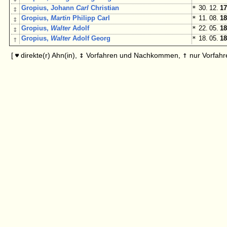
↕
Gropius, Johann
Carl
Christian
*
30. 12.
17
↕
Gropius,
Martin
Philipp Carl
*
11. 08.
18
↕
Gropius,
Walter
Adolf
*
22. 05.
18
↑
Gropius,
Walter
Adolf Georg
*
18. 05.
18
↕
↑
[
direkte(r) Ahn(in),
Vorfahren und Nachkommen,
nur Vorfahr
♥